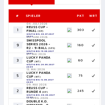
#
SPIELER
PKT
WRT
04. JULI 2026
REUSS CUP -
1
303
FINAL
(OP)
GÜLTIG BIS: 03.07.2027
23:59
20. JUNI 2026
SWISSPOOL
SERIES 2026 -
9
160
R2 - 9-BALL
(SPS)
GÜLTIG BIS: 19.06.2027
23:59
27. MAI 2026
LUCKY PANDA
3
60
CUP
(WT)
GÜLTIG BIS: 26.05.2027
23:59
13. MAI 2026
LUCKY PANDA
5
75
CUP
(WT)
GÜLTIG BIS: 12.05.2027
23:59
09. MAI 2026
REUSS CUP -
2
245
RUNDE 4
(OP)
GÜLTIG BIS: 08.05.2027
23:59
11. APRIL 2026
DOUBLE K.O.