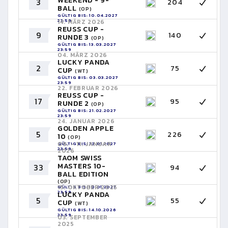
WEEKEND - 9-
3
204
BALL
(OP)
GÜLTIG BIS: 10.04.2027
23:59
14. MÄRZ 2026
REUSS CUP -
9
140
RUNDE 3
(OP)
GÜLTIG BIS: 13.03.2027
23:59
04. MÄRZ 2026
LUCKY PANDA
2
75
CUP
(WT)
GÜLTIG BIS: 03.03.2027
23:59
22. FEBRUAR 2026
REUSS CUP -
17
95
RUNDE 2
(OP)
GÜLTIG BIS: 21.02.2027
23:59
24. JANUAR 2026
GOLDEN APPLE
5
226
10
(OP)
09. - 11. JANUAR
GÜLTIG BIS: 23.01.2027
23:59
2026
TAOM SWISS
MASTERS 10-
33
94
BALL EDITION
(OP)
15. OKTOBER 2025
GÜLTIG BIS: 10.01.2027
23:59
LUCKY PANDA
5
55
CUP
(WT)
GÜLTIG BIS: 14.10.2026
23:59
03. SEPTEMBER
2025