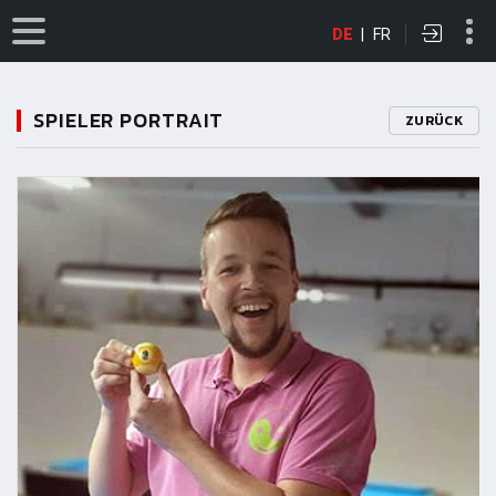
DE
|
FR
SPIELER PORTRAIT
ZURÜCK
11