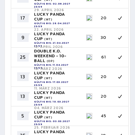
GÜLTIG BIS: 02.06.2027
23:59
29. APRIL 2026
LUCKY PANDA
17
20
CUP
(WT)
GÜLTIG BIS: 28.04.2027
23:59
22. APRIL 2026
LUCKY PANDA
9
30
CUP
(WT)
GÜLTIG BIS: 21.04.2027
23:59
12. APRIL 2026
DOUBLE K.O.
WEEKEND - 10-
25
61
BALL
(OP)
GÜLTIG BIS: 11.04.2027
23:59
18. MÄRZ 2026
LUCKY PANDA
13
20
CUP
(WT)
GÜLTIG BIS: 17.03.2027
23:59
11. MÄRZ 2026
LUCKY PANDA
13
20
CUP
(WT)
GÜLTIG BIS: 10.03.2027
23:59
04. MÄRZ 2026
LUCKY PANDA
5
45
CUP
(WT)
GÜLTIG BIS: 03.03.2027
23:59
25. FEBRUAR 2026
LUCKY PANDA