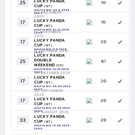
LUCKY PANDA
25
10
CUP
(WT)
GÜLTIG BIS: 09.12.2026
03. DEZEMBER
23:59
2025
LUCKY PANDA
17
10
CUP
(WT)
GÜLTIG BIS: 02.12.2026
12. NOVEMBER
23:59
2025
LUCKY PANDA
17
20
CUP
(WT)
GÜLTIG BIS: 11.11.2026
11. OKTOBER 2025
23:59
LUCKY PANDA
DOUBLE
25
61
WEEKEND
(OP)
GÜLTIG BIS: 10.10.2026
23:59
01. OKTOBER 2025
LUCKY PANDA
17
20
CUP
(WT)
GÜLTIG BIS: 30.09.2026
23:59
24. SEPTEMBER
2025
LUCKY PANDA
17
20
CUP
(WT)
GÜLTIG BIS: 23.09.2026
23:59
20. AUGUST 2025
LUCKY PANDA
33
20
CUP
(WT)
GÜLTIG BIS: 19.08.2026
23:59