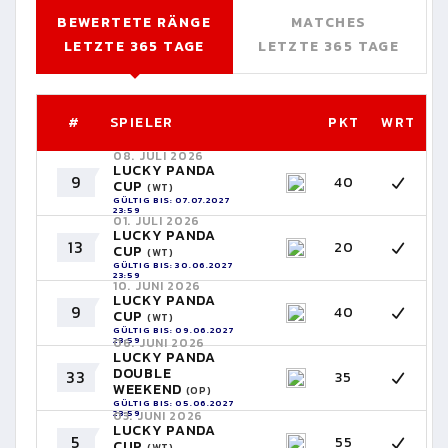
BEWERTETE RÄNGE
MATCHES
LETZTE 365 TAGE
LETZTE 365 TAGE
#
SPIELER
PKT
WRT
08. JULI 2026
LUCKY PANDA
9
40
CUP
(WT)
GÜLTIG BIS: 07.07.2027
23:59
01. JULI 2026
LUCKY PANDA
13
20
CUP
(WT)
GÜLTIG BIS: 30.06.2027
23:59
10. JUNI 2026
LUCKY PANDA
9
40
CUP
(WT)
GÜLTIG BIS: 09.06.2027
23:59
06. JUNI 2026
LUCKY PANDA
DOUBLE
33
35
WEEKEND
(OP)
GÜLTIG BIS: 05.06.2027
23:59
03. JUNI 2026
LUCKY PANDA
5
55
CUP
(WT)