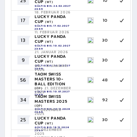
25
10
CUP
(WT)
GÜLTIG BIS: 24.02.2027
23:59
18. FEBRUAR 2026
LUCKY PANDA
17
10
CUP
(WT)
GÜLTIG BIS: 17.02.2027
23:59
11. FEBRUAR 2026
LUCKY PANDA
13
30
CUP
(WT)
GÜLTIG BIS: 10.02.2027
23:59
21. JANUAR 2026
LUCKY PANDA
9
30
CUP
(WT)
09. - 11. JANUAR
GÜLTIG BIS: 20.01.2027
23:59
2026
TAOM SWISS
MASTERS 10-
56
48
BALL EDITION
19. - 21. DEZEMBER
(OP)
GÜLTIG BIS: 10.01.2027
2025
23:59
TAOM SWISS
34
92
MASTERS 2025
(OP)
GÜLTIG BIS: 20.12.2026
17. DEZEMBER
23:59
2025
LUCKY PANDA
25
30
CUP
(WT)
GÜLTIG BIS: 16.12.2026
10. DEZEMBER
23:59
2025