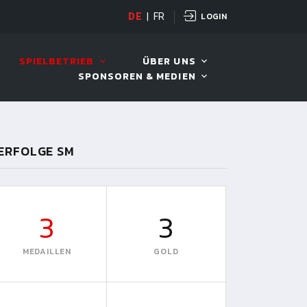
LOGIN
DE
|
FR
LIVE!
VIVA OPEN
SPIELBETRIEB
ÜBER UNS
SPONSOREN & MEDIEN
ERFOLGE SM
3
3
MEDAILLEN
GOLD