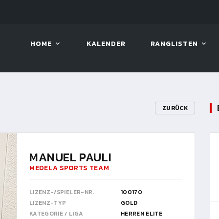
LIVE!
VIVA OPEN
HOME
KALENDER
RANGLISTEN
ZURÜCK
MANUEL PAULI
MEDELA SPORTS TEAM
LIZENZ-/SPIELER-NR.
100170
LIZENZ-TYP
GOLD
KATEGORIE / LIGA
HERREN ELITE