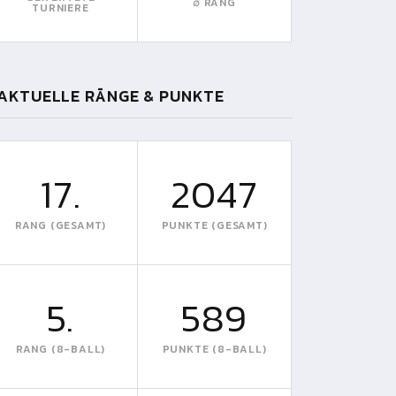
∅ RANG
TURNIERE
AKTUELLE RÄNGE & PUNKTE
17.
2047
RANG (GESAMT)
PUNKTE (GESAMT)
5.
589
RANG (8-BALL)
PUNKTE (8-BALL)