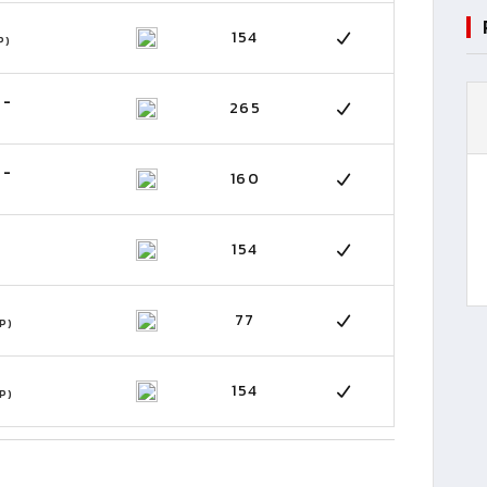
154
P)
 -
265
 -
160
154
77
P)
154
P)