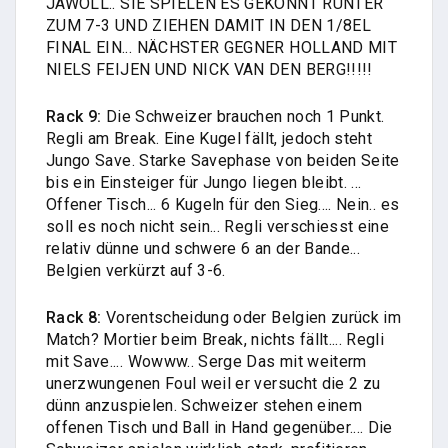
JAWOLL.. SIE SPIELEN ES GEKONNT RUNTER
ZUM 7-3 UND ZIEHEN DAMIT IN DEN 1/8EL
FINAL EIN... NÄCHSTER GEGNER HOLLAND MIT
NIELS FEIJEN UND NICK VAN DEN BERG!!!!!
Rack 9:
Die Schweizer brauchen noch 1 Punkt.
Regli am Break. Eine Kugel fällt, jedoch steht
Jungo Save. Starke Savephase von beiden Seite
bis ein Einsteiger für Jungo liegen bleibt. ...
Offener Tisch... 6 Kugeln für den Sieg.... Nein.. es
soll es noch nicht sein... Regli verschiesst eine
relativ dünne und schwere 6 an der Bande...
Belgien verkürzt auf 3-6.
Rack 8:
Vorentscheidung oder Belgien zurück im
Match? Mortier beim Break, nichts fällt.... Regli
mit Save.... Wowww.. Serge Das mit weiterm
unerzwungenen Foul weil er versucht die 2 zu
dünn anzuspielen. Schweizer stehen einem
offenen Tisch und Ball in Hand gegenüber.... Die