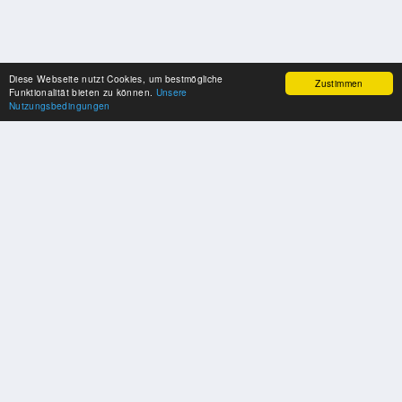
Diese Webseite nutzt Cookies, um bestmögliche
Zustimmen
Funktionalität bieten zu können.
Unsere
Nutzungsbedingungen
SPONSOREN
Swisspool dankt im Namen unserer Sportler, für die Unterstützung
PARTNER
Nat./Int. Sportverbände & Organisationen