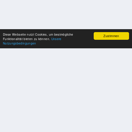
Diese Webseite nutzt Cookies, um bestmögliche
Zustimmen
Funktionalität bieten zu können.
Unsere
Nutzungsbedingungen
SPONSOREN
Swisspool dankt im Namen unserer Sportler, für die Unterstützung
PARTNER
Nat./Int. Sportverbände & Organisationen