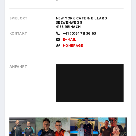
SPIELORT
NEW YORK CAFE & BILLARD
SEEWENWEG 5
4153 REINACH
KONTAKT
+41 (0)61 711 36 63
E-MAIL
HOMEPAGE
ANFAHRT