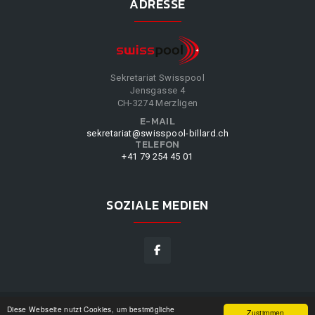
ADRESSE
Sekretariat Swisspool
Jensgasse 4
CH-3274 Merzligen
E-MAIL
sekretariat@swisspool-billard.ch
TELEFON
+41 79 254 45 01
SOZIALE MEDIEN
Diese Webseite nutzt Cookies, um bestmögliche
SWISSPOOL
©
2026
|
DESIGN BY
WPPN
|
UNSERE
Zustimmen