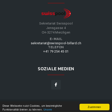
Sekretariat Swisspool
Jensgasse 4
CH-3274 Merzligen
E-MAIL
sekretariat@swisspool-billard.ch
TELEFON
+41 79 254 45 01
SOZIALE MEDIEN
Diese Webseite nutzt Cookies, um bestmögliche
SWISSPOOL
©
2026
|
DESIGN BY
WPPN
|
UNSERE
Zustimmen
Funktionalität bieten zu können.
Unsere
NUTZUNGSBEDINGUNGEN
|