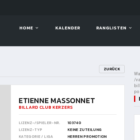
2026
08. AUG. 2026, 10:00
VIVA 
HOME
KALENDER
RANGLISTEN
ZURÜCK
Wa
/v
bi
po
ETIENNE MASSONNET
BILLARD CLUB KERZERS
LIZENZ-/SPIELER-NR.
103740
LIZENZ-TYP
KEINE ZUTEILUNG
KATEGORIE / LIGA
HERREN PROMOTION