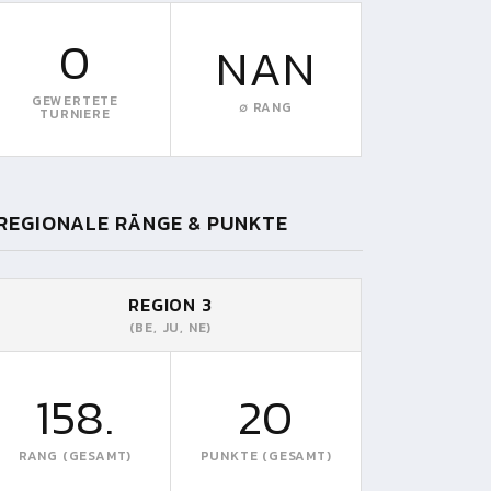
0
NAN
GEWERTETE
∅ RANG
TURNIERE
REGIONALE RÄNGE & PUNKTE
REGION 3
(BE, JU, NE)
158.
20
RANG (GESAMT)
PUNKTE (GESAMT)