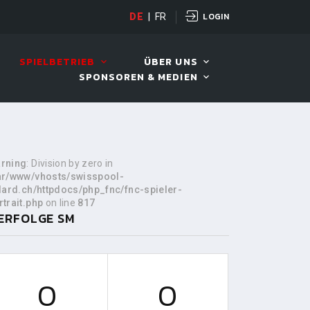
LOGIN
DE
|
FR
LIVE!
VIVA OPEN
SPIELBETRIEB
ÜBER UNS
SPONSOREN & MEDIEN
rning
: Division by zero in
ar/www/vhosts/swisspool-
llard.ch/httpdocs/php_fnc/fnc-spieler-
rtrait.php
on line
817
ERFOLGE SM
0
0