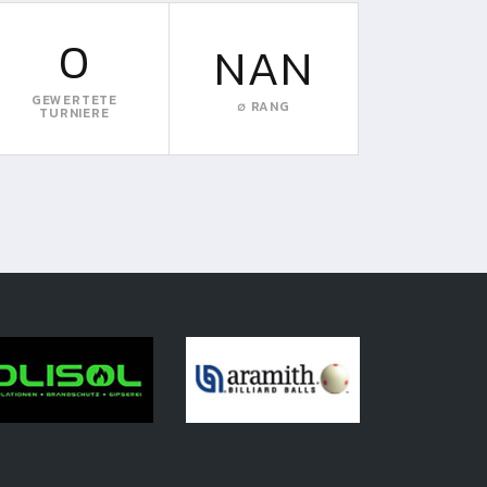
0
NAN
GEWERTETE
∅ RANG
TURNIERE