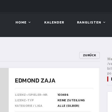
LIVE!
VIVA OPEN
HOME
KALENDER
RANGLISTEN
ZURÜCK
Wa
/v
bi
po
EDMOND ZAJA
LIZENZ-/SPIELER-NR.
103486
LIZENZ-TYP
KEINE ZUTEILUNG
KATEGORIE / LIGA
ALLE (SILBER)