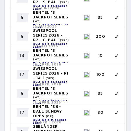
R2 - 9-BALL
(SPS)
GÜLTIG BIS: 19.06.2027
04. JUNI 2026
23:59
BENTELI'S
5
JACKPOT SERIES
35
(WT)
GÜLTIG BIS: 03.06.2027
16. MAI 2026
23:59
SWISSPOOL
SERIES 2026 -
5
200
R2 - 8-BALL
(SPS)
GÜLTIG BIS: 15.05.2027
07. MAI 2026
23:59
BENTELI'S
13
JACKPOT SERIES
10
(WT)
GÜLTIG BIS: 06.05.2027
19. APRIL 2026
23:59
SWISSPOOL
SERIES 2026 - R1
17
100
- 14-1
(SPS)
GÜLTIG BIS: 18.04.2027
16. APRIL 2026
23:59
BENTELI'S
5
JACKPOT SERIES
35
(WT)
GÜLTIG BIS: 15.04.2027
12. APRIL 2026
23:59
BENTELI'S 9-
BALL SUNDAY
17
80
OPEN
(OP)
GÜLTIG BIS: 11.04.2027
10. APRIL 2026
23:59
SEELÄNDER