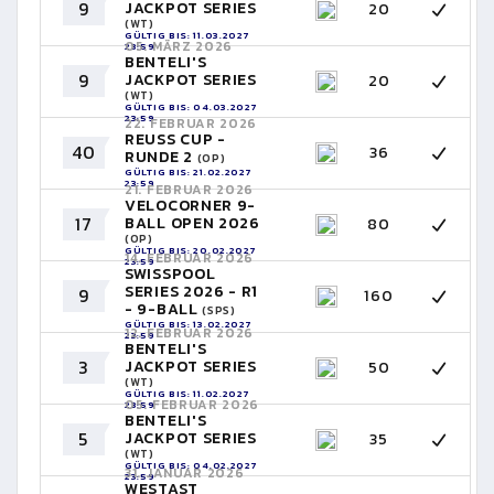
9
JACKPOT SERIES
20
(WT)
GÜLTIG BIS: 11.03.2027
05. MÄRZ 2026
23:59
BENTELI'S
9
JACKPOT SERIES
20
(WT)
GÜLTIG BIS: 04.03.2027
23:59
22. FEBRUAR 2026
REUSS CUP -
40
36
RUNDE 2
(OP)
GÜLTIG BIS: 21.02.2027
23:59
21. FEBRUAR 2026
VELOCORNER 9-
17
BALL OPEN 2026
80
(OP)
GÜLTIG BIS: 20.02.2027
14. FEBRUAR 2026
23:59
SWISSPOOL
SERIES 2026 - R1
9
160
- 9-BALL
(SPS)
GÜLTIG BIS: 13.02.2027
12. FEBRUAR 2026
23:59
BENTELI'S
3
JACKPOT SERIES
50
(WT)
GÜLTIG BIS: 11.02.2027
05. FEBRUAR 2026
23:59
BENTELI'S
5
JACKPOT SERIES
35
(WT)
GÜLTIG BIS: 04.02.2027
31. JANUAR 2026
23:59
WESTAST