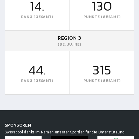
14.
130
RANG (GESAMT)
PUNKTE (GESAMT)
REGION 3
(BE, JU, NE)
44.
315
RANG (GESAMT)
PUNKTE (GESAMT)
SPONSOREN
Swisspool dankt im Namen unserer Sportler, für die Unterstützung