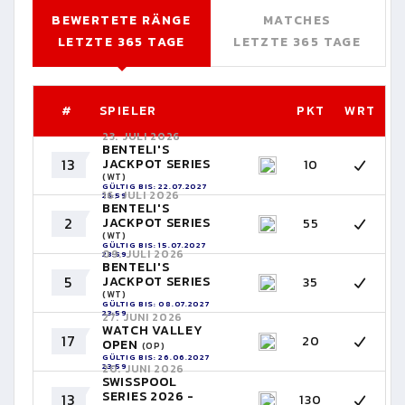
BEWERTETE RÄNGE
MATCHES
LETZTE 365 TAGE
LETZTE 365 TAGE
#
SPIELER
PKT
WRT
23. JULI 2026
BENTELI'S
13
JACKPOT SERIES
10
(WT)
GÜLTIG BIS: 22.07.2027
16. JULI 2026
23:59
BENTELI'S
2
JACKPOT SERIES
55
(WT)
GÜLTIG BIS: 15.07.2027
09. JULI 2026
23:59
BENTELI'S
5
JACKPOT SERIES
35
(WT)
GÜLTIG BIS: 08.07.2027
23:59
27. JUNI 2026
WATCH VALLEY
17
20
OPEN
(OP)
GÜLTIG BIS: 26.06.2027
23:59
20. JUNI 2026
SWISSPOOL
SERIES 2026 -
13
130