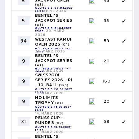
5
JACKPOT OPEN
45
(WT)
GÜLTIG BIS: 09.04.2027
02. APRIL 2026
23:59
BENTELI'S
5
JACKPOT SERIES
35
(WT)
GÜLTIG BIS: 01.04.2027
28. - 29. MÄRZ
23:59
2026
WESTAST KAMUI
34
53
OPEN 2026
(OP)
GÜLTIG BIS: 28.03.2027
26. MÄRZ 2026
23:59
BENTELI'S
9
JACKPOT SERIES
20
(WT)
GÜLTIG BIS: 25.03.2027
21. MÄRZ 2026
23:59
SWISSPOOL
SERIES 2026 - R1
9
160
- 10-BALL
(SPS)
GÜLTIG BIS: 20.03.2027
23:59
17. MÄRZ 2026
NO LIMITS
9
20
TROPHY
(WT)
GÜLTIG BIS: 16.03.2027
23:59
14. MÄRZ 2026
REUSS CUP -
31
58
RUNDE 3
(OP)
GÜLTIG BIS: 13.03.2027
23:59
12. MÄRZ 2026
BENTELI'S