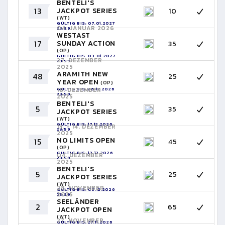
BENTELI'S
13
JACKPOT SERIES
10
(WT)
GÜLTIG BIS: 07.01.2027
04. JANUAR 2026
23:59
WESTAST
17
SUNDAY ACTION
35
(OP)
GÜLTIG BIS: 03.01.2027
27. DEZEMBER
23:59
2025
ARAMITH NEW
48
25
YEAR OPEN
(OP)
GÜLTIG BIS: 26.12.2026
18. DEZEMBER
23:59
2025
BENTELI'S
5
35
JACKPOT SERIES
(WT)
GÜLTIG BIS: 17.12.2026
13. - 14. DEZEMBER
23:59
2025
NO LIMITS OPEN
15
45
(OP)
GÜLTIG BIS: 13.12.2026
04. DEZEMBER
23:59
2025
BENTELI'S
5
25
JACKPOT SERIES
(WT)
28. NOVEMBER
GÜLTIG BIS: 03.12.2026
2025
23:59
SEELÄNDER
2
65
JACKPOT OPEN
(WT)
27. NOVEMBER
GÜLTIG BIS: 27.11.2026