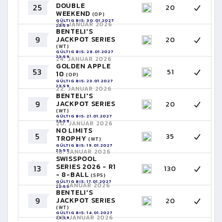
DOUBLE
25
20
WEEKEND
(OP)
GÜLTIG BIS: 30.01.2027
29. JANUAR 2026
23:59
BENTELI'S
9
JACKPOT SERIES
20
(WT)
GÜLTIG BIS: 28.01.2027
23:59
24. JANUAR 2026
GOLDEN APPLE
53
51
10
(OP)
GÜLTIG BIS: 23.01.2027
23:59
22. JANUAR 2026
BENTELI'S
9
JACKPOT SERIES
20
(WT)
GÜLTIG BIS: 21.01.2027
23:59
20. JANUAR 2026
NO LIMITS
5
35
TROPHY
(WT)
GÜLTIG BIS: 19.01.2027
23:59
18. JANUAR 2026
SWISSPOOL
SERIES 2026 - R1
13
130
- 8-BALL
(SPS)
GÜLTIG BIS: 17.01.2027
15. JANUAR 2026
23:59
BENTELI'S
9
JACKPOT SERIES
20
(WT)
GÜLTIG BIS: 14.01.2027
08. JANUAR 2026
23:59