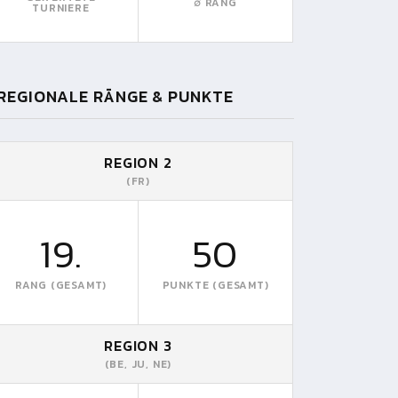
∅ RANG
TURNIERE
REGIONALE RÄNGE & PUNKTE
REGION 2
(FR)
19.
50
RANG (GESAMT)
PUNKTE (GESAMT)
REGION 3
(BE, JU, NE)