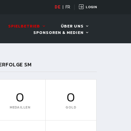
LOGIN
DE
|
FR
LIVE!
VIVA OPEN
SPIELBETRIEB
ÜBER UNS
SPONSOREN & MEDIEN
ERFOLGE SM
0
0
MEDAILLEN
GOLD