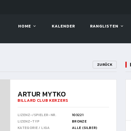
LIVE!
VIVA OPEN
HOME
KALENDER
RANGLISTEN
ZURÜCK
ARTUR MYTKO
BILLARD CLUB KERZERS
LIZENZ-/SPIELER-NR.
103221
LIZENZ-TYP
BRONZE
KATEGORIE / LIGA
ALLE (SILBER)