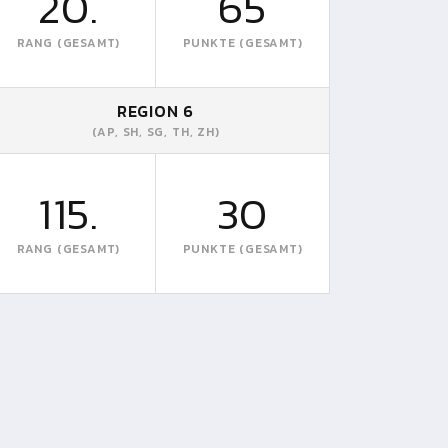
20.
65
RANG (GESAMT)
PUNKTE (GESAMT)
REGION 6
(AP, SH, SG, TH, ZH)
115.
30
RANG (GESAMT)
PUNKTE (GESAMT)