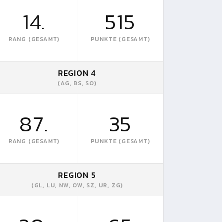
14.
515
RANG (GESAMT)
PUNKTE (GESAMT)
REGION 4
(AG, BS, SO)
87.
35
RANG (GESAMT)
PUNKTE (GESAMT)
REGION 5
(GL, LU, NW, OW, SZ, UR, ZG)