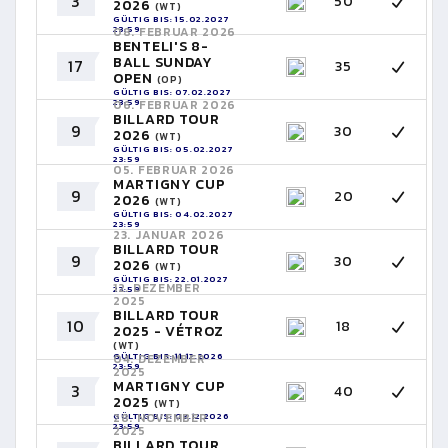
3
50
2026
(WT)
GÜLTIG BIS: 15.02.2027
23:59
08. FEBRUAR 2026
BENTELI'S 8-
BALL SUNDAY
17
35
OPEN
(OP)
GÜLTIG BIS: 07.02.2027
23:59
06. FEBRUAR 2026
BILLARD TOUR
9
30
2026
(WT)
GÜLTIG BIS: 05.02.2027
23:59
05. FEBRUAR 2026
MARTIGNY CUP
9
20
2026
(WT)
GÜLTIG BIS: 04.02.2027
23:59
23. JANUAR 2026
BILLARD TOUR
9
30
2026
(WT)
GÜLTIG BIS: 22.01.2027
12. DEZEMBER
23:59
2025
BILLARD TOUR
10
18
2025 - VÉTROZ
(WT)
GÜLTIG BIS: 11.12.2026
04. DEZEMBER
23:59
2025
MARTIGNY CUP
3
40
2025
(WT)
GÜLTIG BIS: 03.12.2026
28. NOVEMBER
23:59
2025
BILLARD TOUR