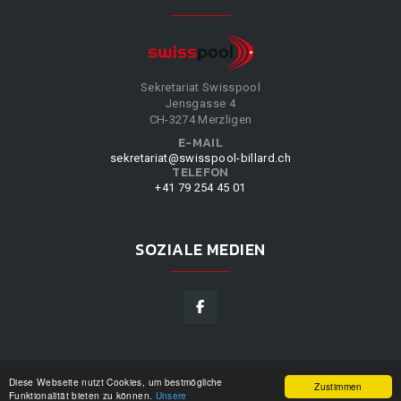
Sekretariat Swisspool
Jensgasse 4
CH-3274 Merzligen
E-MAIL
sekretariat@swisspool-billard.ch
TELEFON
+41 79 254 45 01
SOZIALE MEDIEN
Diese Webseite nutzt Cookies, um bestmögliche
SWISSPOOL
©
2026
|
DESIGN BY
WPPN
|
UNSERE
Zustimmen
Funktionalität bieten zu können.
Unsere
NUTZUNGSBEDINGUNGEN
|