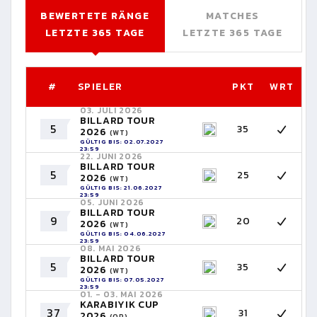
BEWERTETE RÄNGE
MATCHES
LETZTE 365 TAGE
LETZTE 365 TAGE
#
SPIELER
PKT
WRT
03. JULI 2026
BILLARD TOUR
5
35
2026
(WT)
GÜLTIG BIS: 02.07.2027
23:59
22. JUNI 2026
BILLARD TOUR
5
25
2026
(WT)
GÜLTIG BIS: 21.06.2027
23:59
05. JUNI 2026
BILLARD TOUR
9
20
2026
(WT)
GÜLTIG BIS: 04.06.2027
23:59
08. MAI 2026
BILLARD TOUR
5
35
2026
(WT)
GÜLTIG BIS: 07.05.2027
23:59
01. - 03. MAI 2026
KARABIYIK CUP
37
31
2026
(OP)