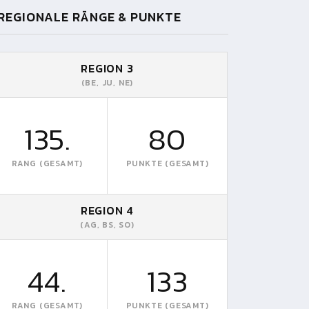
REGIONALE RÄNGE & PUNKTE
REGION 3
(BE, JU, NE)
135.
80
RANG (GESAMT)
PUNKTE (GESAMT)
REGION 4
(AG, BS, SO)
44.
133
RANG (GESAMT)
PUNKTE (GESAMT)