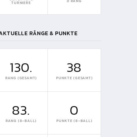
∅ RANG
TURNIERE
AKTUELLE RÄNGE & PUNKTE
130.
38
RANG (GESAMT)
PUNKTE (GESAMT)
83.
0
RANG (8-BALL)
PUNKTE (8-BALL)