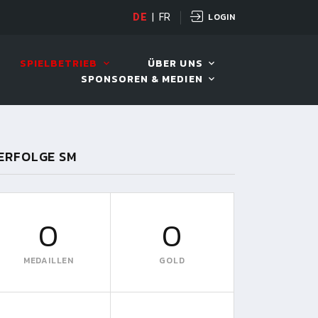
LOGIN
DE
|
FR
LIVE!
BENTELI'S JACKPOT
SPIELBETRIEB
ÜBER UNS
SPONSOREN & MEDIEN
ERFOLGE SM
0
0
MEDAILLEN
GOLD