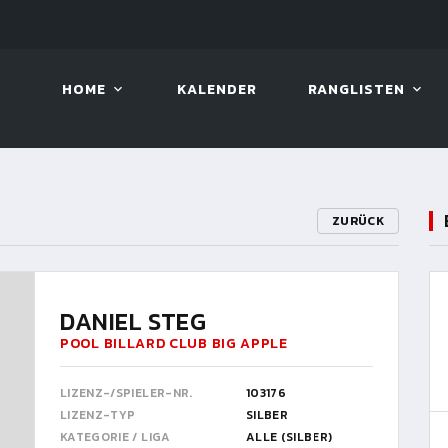
LIVE!
BENTELI'S JACKPOT SERIES
HOME
KALENDER
RANGLISTEN
ZURÜCK
DANIEL STEG
POOL BILLARD CLUB BIG APPLE
LIZENZ-/SPIELER-NR.
103176
LIZENZ-TYP
SILBER
KATEGORIE / LIGA
ALLE (SILBER)