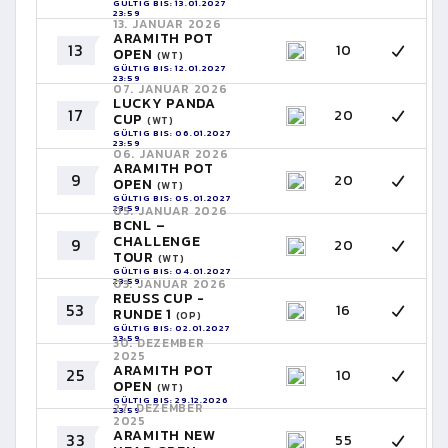
GÜLTIG BIS: 13.01.2027
23:59
13. JANUAR 2026
ARAMITH POT
13
10
OPEN
(WT)
GÜLTIG BIS: 12.01.2027
23:59
07. JANUAR 2026
LUCKY PANDA
17
20
CUP
(WT)
GÜLTIG BIS: 06.01.2027
23:59
06. JANUAR 2026
ARAMITH POT
9
20
OPEN
(WT)
GÜLTIG BIS: 05.01.2027
23:59
05. JANUAR 2026
BCNL –
CHALLENGE
9
20
TOUR
(WT)
GÜLTIG BIS: 04.01.2027
23:59
03. JANUAR 2026
REUSS CUP -
53
16
RUNDE 1
(OP)
GÜLTIG BIS: 02.01.2027
23:59
30. DEZEMBER
2025
ARAMITH POT
25
10
OPEN
(WT)
GÜLTIG BIS: 29.12.2026
27. DEZEMBER
23:59
2025
ARAMITH NEW
33
55