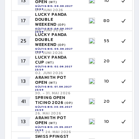
13
10
OPEN
(WT)
GÜLTIG BIS: 08.06.2027
23:59
07. JUNI 2026
LUCKY PANDA
DOUBLE
17
80
WEEKEND
(OP)
GÜLTIG BIS: 06.06.2027
06. JUNI 2026
23:59
LUCKY PANDA
DOUBLE
25
55
WEEKEND
(OP)
GÜLTIG BIS: 05.06.2027
23:59
03. JUNI 2026
LUCKY PANDA
17
20
CUP
(WT)
GÜLTIG BIS: 02.06.2027
23:59
02. JUNI 2026
ARAMITH POT
13
10
OPEN
(WT)
GÜLTIG BIS: 01.06.2027
23:59
30. - 31. MAI 2026
SPRING OPEN
41
20
TICINO 2026
(OP)
GÜLTIG BIS: 30.05.2027
23:59
26. MAI 2026
ARAMITH POT
13
10
OPEN
(WT)
GÜLTIG BIS: 25.05.2027
23:59
23. - 24. MAI 2026
SWISS PFINGST