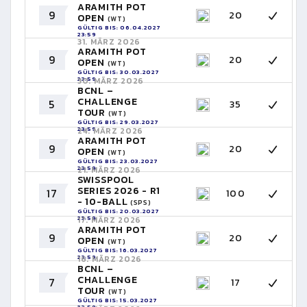
ARAMITH POT
9
20
OPEN
(WT)
GÜLTIG BIS: 06.04.2027
23:59
31. MÄRZ 2026
ARAMITH POT
9
20
OPEN
(WT)
GÜLTIG BIS: 30.03.2027
23:59
30. MÄRZ 2026
BCNL –
CHALLENGE
5
35
TOUR
(WT)
GÜLTIG BIS: 29.03.2027
23:59
24. MÄRZ 2026
ARAMITH POT
9
20
OPEN
(WT)
GÜLTIG BIS: 23.03.2027
23:59
21. MÄRZ 2026
SWISSPOOL
SERIES 2026 - R1
17
100
- 10-BALL
(SPS)
GÜLTIG BIS: 20.03.2027
23:59
17. MÄRZ 2026
ARAMITH POT
9
20
OPEN
(WT)
GÜLTIG BIS: 16.03.2027
23:59
16. MÄRZ 2026
BCNL –
CHALLENGE
7
17
TOUR
(WT)
GÜLTIG BIS: 15.03.2027