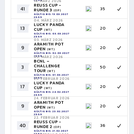
23:59
14. MÄRZ 2026
REUSS CUP -
41
35
RUNDE 3
(OP)
GÜLTIG BIS: 13.03.2027
23:59
04. MÄRZ 2026
LUCKY PANDA
13
20
CUP
(WT)
GÜLTIG BIS: 03.03.2027
23:59
03. MÄRZ 2026
ARAMITH POT
9
20
OPEN
(WT)
GÜLTIG BIS: 02.03.2027
23:59
02. MÄRZ 2026
BCNL –
CHALLENGE
3
50
TOUR
(WT)
GÜLTIG BIS: 01.03.2027
23:59
25. FEBRUAR 2026
LUCKY PANDA
17
20
CUP
(WT)
GÜLTIG BIS: 24.02.2027
23:59
24. FEBRUAR 2026
ARAMITH POT
9
20
OPEN
(WT)
GÜLTIG BIS: 23.02.2027
23:59
22. FEBRUAR 2026
REUSS CUP -
40
36
RUNDE 2
(OP)
GÜLTIG BIS: 21.02.2027
23:59