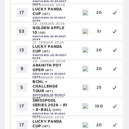
GÜLTIG BIS: 01.02.2027
23:59
28. JANUAR 2026
LUCKY PANDA
17
20
CUP
(WT)
GÜLTIG BIS: 27.01.2027
23:59
24. JANUAR 2026
GOLDEN APPLE
53
51
10
(OP)
GÜLTIG BIS: 23.01.2027
23:59
21. JANUAR 2026
LUCKY PANDA
13
20
CUP
(WT)
GÜLTIG BIS: 20.01.2027
23:59
20. JANUAR 2026
ARAMITH POT
9
20
OPEN
(WT)
GÜLTIG BIS: 19.01.2027
23:59
19. JANUAR 2026
BCNL –
CHALLENGE
5
25
TOUR
(WT)
GÜLTIG BIS: 18.01.2027
17. JANUAR 2026
23:59
SWISSPOOL
SERIES 2026 - R1
17
100
- 8-BALL
(SPS)
GÜLTIG BIS: 16.01.2027
23:59
14. JANUAR 2026
LUCKY PANDA
17
20
CUP
(WT)