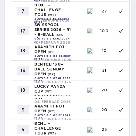
16. FEBRUAR 2026
BCNL –
CHALLENGE
7
27
TOUR
(WT)
GÜLTIG BIS: 15.02.2027
14. FEBRUAR 2026
23:59
SWISSPOOL
SERIES 2026 - R1
17
100
- 9-BALL
(SPS)
GÜLTIG BIS: 13.02.2027
23:59
10. FEBRUAR 2026
ARAMITH POT
13
10
OPEN
(WT)
GÜLTIG BIS: 09.02.2027
23:59
08. FEBRUAR 2026
BENTELI'S 8-
BALL SUNDAY
19
31
OPEN
(OP)
GÜLTIG BIS: 07.02.2027
23:59
04. FEBRUAR 2026
LUCKY PANDA
13
20
CUP
(WT)
GÜLTIG BIS: 03.02.2027
23:59
03. FEBRUAR 2026
ARAMITH POT
9
20
OPEN
(WT)
GÜLTIG BIS: 02.02.2027
23:59
02. FEBRUAR 2026
BCNL –
CHALLENGE
5
25
TOUR
(WT)