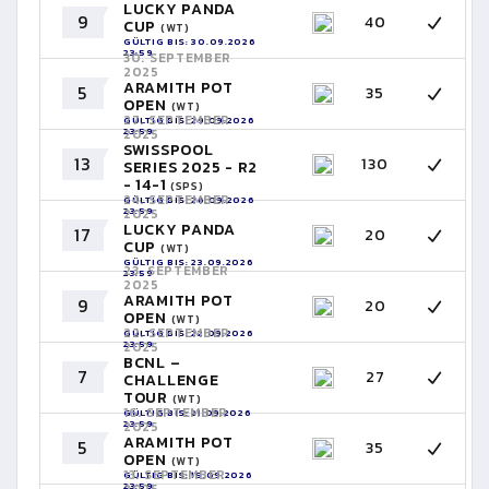
LUCKY PANDA
9
40
CUP
(WT)
GÜLTIG BIS: 30.09.2026
23:59
30. SEPTEMBER
2025
ARAMITH POT
5
35
OPEN
(WT)
27. SEPTEMBER
GÜLTIG BIS: 29.09.2026
23:59
2025
SWISSPOOL
13
130
SERIES 2025 - R2
- 14-1
(SPS)
24. SEPTEMBER
GÜLTIG BIS: 26.09.2026
23:59
2025
LUCKY PANDA
17
20
CUP
(WT)
GÜLTIG BIS: 23.09.2026
23. SEPTEMBER
23:59
2025
ARAMITH POT
9
20
OPEN
(WT)
22. SEPTEMBER
GÜLTIG BIS: 22.09.2026
23:59
2025
BCNL –
7
27
CHALLENGE
TOUR
(WT)
16. SEPTEMBER
GÜLTIG BIS: 21.09.2026
23:59
2025
ARAMITH POT
5
35
OPEN
(WT)
13. SEPTEMBER
GÜLTIG BIS: 15.09.2026
23:59
2025