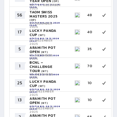
YEAR OPEN
(OP)
GÜLTIG BIS: 26.12.2026
19. - 21. DEZEMBER
23:59
2025
TAOM SWISS
56
48
MASTERS 2025
(OP)
GÜLTIG BIS: 20.12.2026
17. DEZEMBER
23:59
2025
LUCKY PANDA
17
40
CUP
(WT)
GÜLTIG BIS: 16.12.2026
16. DEZEMBER
23:59
2025
ARAMITH POT
5
35
OPEN
(WT)
15. DEZEMBER
GÜLTIG BIS: 15.12.2026
23:59
2025
BCNL –
1
70
CHALLENGE
TOUR
(WT)
10. DEZEMBER
GÜLTIG BIS: 14.12.2026
23:59
2025
LUCKY PANDA
25
10
CUP
(WT)
GÜLTIG BIS: 09.12.2026
09. DEZEMBER
23:59
2025
ARAMITH POT
13
10
OPEN
(WT)
GÜLTIG BIS: 08.12.2026
02. DEZEMBER
23:59
2025
ARAMITH POT
2
65