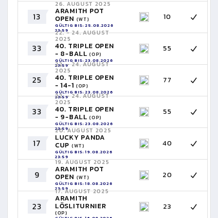
26. AUGUST 2025
ARAMITH POT
13
10
OPEN
(WT)
GÜLTIG BIS: 25.08.2026
23:59
22. - 24. AUGUST
2025
40. TRIPLE OPEN
33
55
- 8-BALL
(OP)
GÜLTIG BIS: 23.08.2026
22. - 24. AUGUST
23:59
2025
40. TRIPLE OPEN
25
77
- 14-1
(OP)
GÜLTIG BIS: 23.08.2026
22. - 24. AUGUST
23:59
2025
40. TRIPLE OPEN
33
55
- 9-BALL
(OP)
GÜLTIG BIS: 23.08.2026
23:59
20. AUGUST 2025
LUCKY PANDA
17
40
CUP
(WT)
GÜLTIG BIS: 19.08.2026
23:59
19. AUGUST 2025
ARAMITH POT
9
20
OPEN
(WT)
GÜLTIG BIS: 18.08.2026
23:59
17. AUGUST 2025
ARAMITH
23
LÖSLITURNIER
23
(OP)
GÜLTIG BIS: 16.08.2026