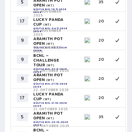
ARAMITH POT
5
35
OPEN
(WT)
GÜLTIG BIS: 10.11.2026
05. NOVEMBER
23:59
2025
LUCKY PANDA
17
20
CUP
(WT)
GÜLTIG BIS: 04.11.2026
04. NOVEMBER
23:59
2025
ARAMITH POT
9
20
OPEN
(WT)
03. NOVEMBER
GÜLTIG BIS: 03.11.2026
23:59
2025
BCNL –
9
20
CHALLENGE
TOUR
(WT)
GÜLTIG BIS: 02.11.2026
28. OKTOBER 2025
23:59
ARAMITH POT
9
20
OPEN
(WT)
GÜLTIG BIS: 27.10.2026
23:59
22. OKTOBER 2025
LUCKY PANDA
17
20
CUP
(WT)
GÜLTIG BIS: 21.10.2026
23:59
21. OKTOBER 2025
ARAMITH POT
5
35
OPEN
(WT)
GÜLTIG BIS: 20.10.2026
23:59
20. OKTOBER 2025
BCNL –