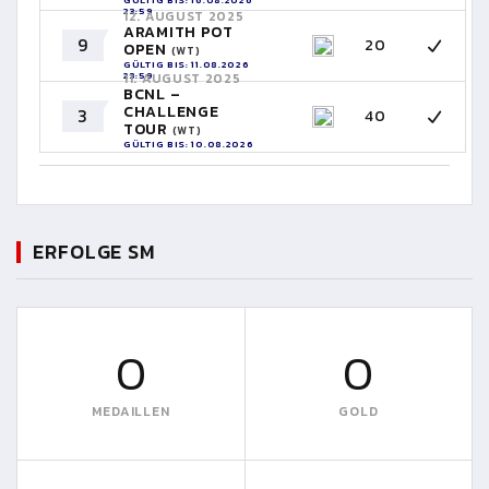
23:59
12. AUGUST 2025
ARAMITH POT
9
20
OPEN
(WT)
GÜLTIG BIS: 11.08.2026
23:59
11. AUGUST 2025
BCNL –
CHALLENGE
3
40
TOUR
(WT)
GÜLTIG BIS: 10.08.2026
23:59
ERFOLGE SM
0
0
MEDAILLEN
GOLD