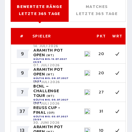
BEWERTETE RÄNGE
MATCHES
LETZTE 365 TAGE
LETZTE 365 TAGE
#
SPIELER
PKT
WRT
14. JULI 2026
ARAMITH POT
9
20
OPEN
(WT)
GÜLTIG BIS: 13.07.2027
23:59
07. JULI 2026
ARAMITH POT
9
20
OPEN
(WT)
GÜLTIG BIS: 06.07.2027
23:59
06. JULI 2026
BCNL –
CHALLENGE
7
27
TOUR
(WT)
GÜLTIG BIS: 05.07.2027
23:59
04. JULI 2026
REUSS CUP -
37
31
FINAL
(OP)
GÜLTIG BIS: 03.07.2027
23:59
30. JUNI 2026
ARAMITH POT
13
10
OPEN
(WT)