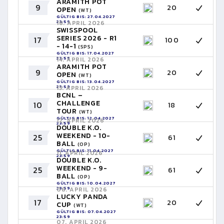
ARAMITH POT
9
20
OPEN
(WT)
GÜLTIG BIS: 27.04.2027
23:59
18. APRIL 2026
SWISSPOOL
SERIES 2026 - R1
17
100
- 14-1
(SPS)
GÜLTIG BIS: 17.04.2027
23:59
14. APRIL 2026
ARAMITH POT
9
20
OPEN
(WT)
GÜLTIG BIS: 13.04.2027
23:59
13. APRIL 2026
BCNL –
CHALLENGE
10
18
TOUR
(WT)
GÜLTIG BIS: 12.04.2027
12. APRIL 2026
23:59
DOUBLE K.O.
WEEKEND - 10-
25
61
BALL
(OP)
GÜLTIG BIS: 11.04.2027
11. APRIL 2026
23:59
DOUBLE K.O.
WEEKEND - 9-
25
61
BALL
(OP)
GÜLTIG BIS: 10.04.2027
23:59
08. APRIL 2026
LUCKY PANDA
17
20
CUP
(WT)
GÜLTIG BIS: 07.04.2027
23:59
07. APRIL 2026