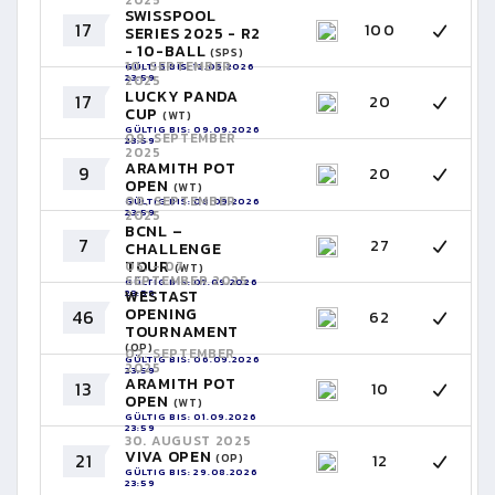
SWISSPOOL
17
100
SERIES 2025 - R2
- 10-BALL
(SPS)
10. SEPTEMBER
GÜLTIG BIS: 12.09.2026
23:59
2025
LUCKY PANDA
17
20
CUP
(WT)
GÜLTIG BIS: 09.09.2026
09. SEPTEMBER
23:59
2025
ARAMITH POT
9
20
OPEN
(WT)
08. SEPTEMBER
GÜLTIG BIS: 08.09.2026
23:59
2025
BCNL –
7
27
CHALLENGE
TOUR
05. - 07.
(WT)
SEPTEMBER 2025
GÜLTIG BIS: 07.09.2026
23:59
WESTAST
OPENING
46
62
TOURNAMENT
(OP)
02. SEPTEMBER
GÜLTIG BIS: 06.09.2026
2025
23:59
ARAMITH POT
13
10
OPEN
(WT)
GÜLTIG BIS: 01.09.2026
23:59
30. AUGUST 2025
VIVA OPEN
21
12
(OP)
GÜLTIG BIS: 29.08.2026
23:59