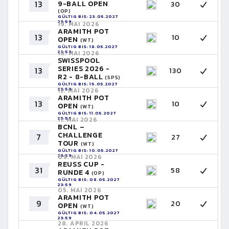
13
9-BALL OPEN
30
(OP)
GÜLTIG BIS: 23.05.2027
23:59
19. MAI 2026
ARAMITH POT
13
10
OPEN
(WT)
GÜLTIG BIS: 18.05.2027
23:59
16. MAI 2026
SWISSPOOL
SERIES 2026 -
13
130
R2 - 8-BALL
(SPS)
GÜLTIG BIS: 15.05.2027
23:59
12. MAI 2026
ARAMITH POT
13
10
OPEN
(WT)
GÜLTIG BIS: 11.05.2027
23:59
11. MAI 2026
BCNL –
CHALLENGE
7
27
TOUR
(WT)
GÜLTIG BIS: 10.05.2027
23:59
09. MAI 2026
REUSS CUP -
31
58
RUNDE 4
(OP)
GÜLTIG BIS: 08.05.2027
23:59
05. MAI 2026
ARAMITH POT
9
20
OPEN
(WT)
GÜLTIG BIS: 04.05.2027
23:59
28. APRIL 2026