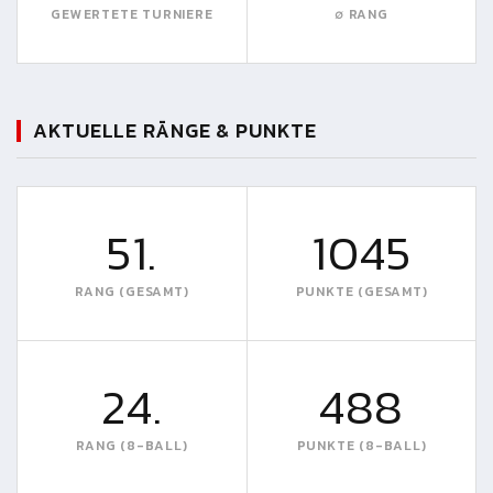
GEWERTETE TURNIERE
∅ RANG
AKTUELLE RÄNGE & PUNKTE
51.
1045
RANG (GESAMT)
PUNKTE (GESAMT)
24.
488
RANG (8-BALL)
PUNKTE (8-BALL)