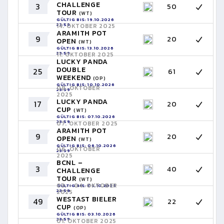
CHALLENGE
3
50
TOUR
(WT)
GÜLTIG BIS: 19.10.2026
23:59
14. OKTOBER 2025
ARAMITH POT
9
20
OPEN
(WT)
GÜLTIG BIS: 13.10.2026
23:59
11. OKTOBER 2025
LUCKY PANDA
DOUBLE
25
61
WEEKEND
(OP)
GÜLTIG BIS: 10.10.2026
08. OKTOBER
23:59
2025
LUCKY PANDA
17
20
CUP
(WT)
GÜLTIG BIS: 07.10.2026
23:59
07. OKTOBER 2025
ARAMITH POT
9
20
OPEN
(WT)
GÜLTIG BIS: 06.10.2026
06. OKTOBER
23:59
2025
BCNL –
3
40
CHALLENGE
TOUR
(WT)
03. - 04. OKTOBER
GÜLTIG BIS: 05.10.2026
23:59
2025
WESTAST BIELER
49
22
CUP
(OP)
GÜLTIG BIS: 03.10.2026
23:59
01. OKTOBER 2025