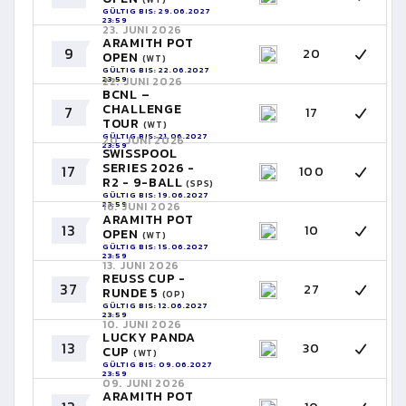
GÜLTIG BIS: 29.06.2027
23:59
23. JUNI 2026
ARAMITH POT
9
20
OPEN
(WT)
GÜLTIG BIS: 22.06.2027
23:59
22. JUNI 2026
BCNL –
CHALLENGE
7
17
TOUR
(WT)
GÜLTIG BIS: 21.06.2027
20. JUNI 2026
23:59
SWISSPOOL
SERIES 2026 -
17
100
R2 - 9-BALL
(SPS)
GÜLTIG BIS: 19.06.2027
23:59
16. JUNI 2026
ARAMITH POT
13
10
OPEN
(WT)
GÜLTIG BIS: 15.06.2027
23:59
13. JUNI 2026
REUSS CUP -
37
27
RUNDE 5
(OP)
GÜLTIG BIS: 12.06.2027
23:59
10. JUNI 2026
LUCKY PANDA
13
30
CUP
(WT)
GÜLTIG BIS: 09.06.2027
23:59
09. JUNI 2026
ARAMITH POT