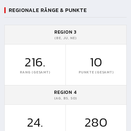
REGIONALE RÄNGE & PUNKTE
REGION 3
(BE, JU, NE)
216.
10
RANG (GESAMT)
PUNKTE (GESAMT)
REGION 4
(AG, BS, SO)
24.
280