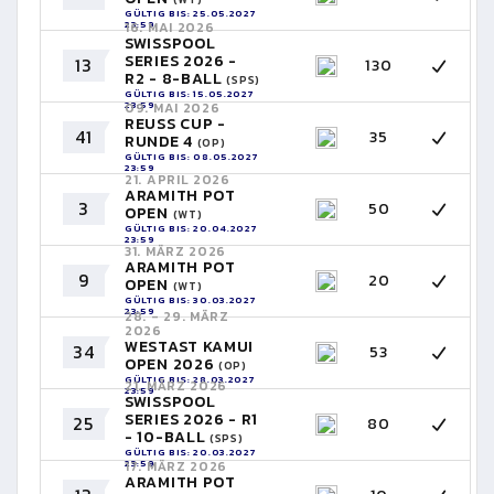
GÜLTIG BIS: 25.05.2027
23:59
16. MAI 2026
SWISSPOOL
SERIES 2026 -
13
130
R2 - 8-BALL
(SPS)
GÜLTIG BIS: 15.05.2027
23:59
09. MAI 2026
REUSS CUP -
41
35
RUNDE 4
(OP)
GÜLTIG BIS: 08.05.2027
23:59
21. APRIL 2026
ARAMITH POT
3
50
OPEN
(WT)
GÜLTIG BIS: 20.04.2027
23:59
31. MÄRZ 2026
ARAMITH POT
9
20
OPEN
(WT)
GÜLTIG BIS: 30.03.2027
23:59
28. - 29. MÄRZ
2026
WESTAST KAMUI
34
53
OPEN 2026
(OP)
GÜLTIG BIS: 28.03.2027
21. MÄRZ 2026
23:59
SWISSPOOL
SERIES 2026 - R1
25
80
- 10-BALL
(SPS)
GÜLTIG BIS: 20.03.2027
23:59
17. MÄRZ 2026
ARAMITH POT