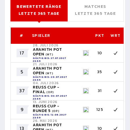
BEWERTETE RÄNGE
MATCHES
LETZTE 365 TAGE
LETZTE 365 TAGE
#
SPIELER
PKT
WRT
28. JULI 2026
ARAMITH POT
17
10
OPEN
(WT)
GÜLTIG BIS: 27.07.2027
23:59
21. JULI 2026
ARAMITH POT
5
35
OPEN
(WT)
GÜLTIG BIS: 20.07.2027
23:59
04. JULI 2026
REUSS CUP -
37
31
FINAL
(OP)
GÜLTIG BIS: 03.07.2027
23:59
13. JUNI 2026
REUSS CUP -
9
125
RUNDE 5
(OP)
GÜLTIG BIS: 12.06.2027
23:59
26. MAI 2026
ARAMITH POT
13
10
OPEN
(WT)