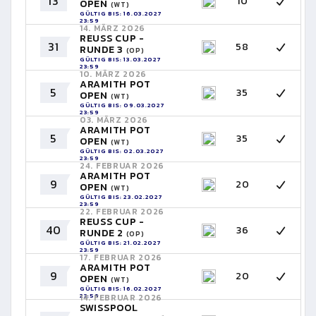
13
10
OPEN
(WT)
GÜLTIG BIS: 16.03.2027
23:59
14. MÄRZ 2026
REUSS CUP -
31
58
RUNDE 3
(OP)
GÜLTIG BIS: 13.03.2027
23:59
10. MÄRZ 2026
ARAMITH POT
5
35
OPEN
(WT)
GÜLTIG BIS: 09.03.2027
23:59
03. MÄRZ 2026
ARAMITH POT
5
35
OPEN
(WT)
GÜLTIG BIS: 02.03.2027
23:59
24. FEBRUAR 2026
ARAMITH POT
9
20
OPEN
(WT)
GÜLTIG BIS: 23.02.2027
23:59
22. FEBRUAR 2026
REUSS CUP -
40
36
RUNDE 2
(OP)
GÜLTIG BIS: 21.02.2027
23:59
17. FEBRUAR 2026
ARAMITH POT
9
20
OPEN
(WT)
GÜLTIG BIS: 16.02.2027
23:59
14. FEBRUAR 2026
SWISSPOOL