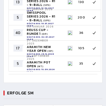
SERIES 2026 - R1
13
130
- 9-BALL
(SPS)
GÜLTIG BIS: 13.02.2027
17. JANUAR 2026
23:59
SWISSPOOL
SERIES 2026 - R1
5
200
- 8-BALL
(SPS)
GÜLTIG BIS: 16.01.2027
23:59
03. JANUAR 2026
REUSS CUP -
40
36
RUNDE 1
(OP)
GÜLTIG BIS: 02.01.2027
23:59
27. DEZEMBER
2025
ARAMITH NEW
17
105
YEAR OPEN
(OP)
GÜLTIG BIS: 26.12.2026
16. SEPTEMBER
23:59
2025
ARAMITH POT
5
35
OPEN
(WT)
GÜLTIG BIS: 15.09.2026
23:59
ERFOLGE SM