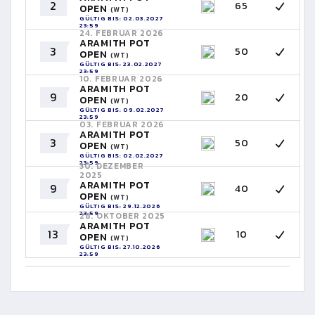
2
65
OPEN
(WT)
GÜLTIG BIS: 02.03.2027
23:59
24. FEBRUAR 2026
ARAMITH POT
3
50
OPEN
(WT)
GÜLTIG BIS: 23.02.2027
23:59
10. FEBRUAR 2026
ARAMITH POT
9
20
OPEN
(WT)
GÜLTIG BIS: 09.02.2027
23:59
03. FEBRUAR 2026
ARAMITH POT
3
50
OPEN
(WT)
GÜLTIG BIS: 02.02.2027
23:59
30. DEZEMBER
2025
ARAMITH POT
9
40
OPEN
(WT)
GÜLTIG BIS: 29.12.2026
23:59
28. OKTOBER 2025
ARAMITH POT
13
10
OPEN
(WT)
GÜLTIG BIS: 27.10.2026
23:59