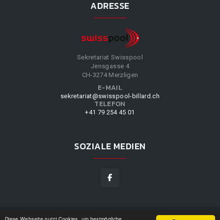
ADRESSE
Sekretariat Swisspool
Jensgasse 4
CH-3274 Merzligen
E-MAIL
sekretariat@swisspool-billard.ch
TELEFON
+41 79 254 45 01
SOZIALE MEDIEN
Diese Webseite nutzt Cookies, um bestmögliche