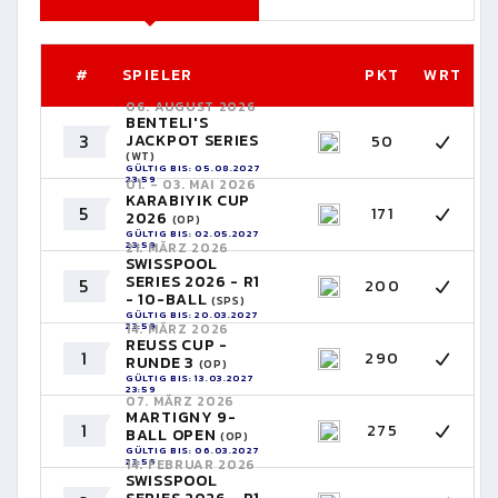
#
SPIELER
PKT
WRT
06. AUGUST 2026
BENTELI'S
3
JACKPOT SERIES
50
(WT)
GÜLTIG BIS: 05.08.2027
23:59
01. - 03. MAI 2026
KARABIYIK CUP
5
171
2026
(OP)
GÜLTIG BIS: 02.05.2027
23:59
21. MÄRZ 2026
SWISSPOOL
SERIES 2026 - R1
5
200
- 10-BALL
(SPS)
GÜLTIG BIS: 20.03.2027
23:59
14. MÄRZ 2026
REUSS CUP -
1
290
RUNDE 3
(OP)
GÜLTIG BIS: 13.03.2027
23:59
07. MÄRZ 2026
MARTIGNY 9-
1
275
BALL OPEN
(OP)
GÜLTIG BIS: 06.03.2027
23:59
14. FEBRUAR 2026
SWISSPOOL