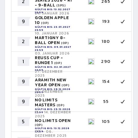
SERIES 2026 - R1
2
265
- 9-BALL
(SPS)
GÜLTIG BIS: 13.02.2027
23:59
24. JANUAR 2026
GOLDEN APPLE
9
193
10
(OP)
GÜLTIG BIS: 23.01.2027
23:59
10. JANUAR 2026
MARTIGNY 8-
2
180
BALL OPEN
(OP)
GÜLTIG BIS: 09.01.2027
23:59
03. JANUAR 2026
REUSS CUP -
1
290
RUNDE 1
(OP)
GÜLTIG BIS: 02.01.2027
23:59
27. DEZEMBER
2025
ARAMITH NEW
9
154
YEAR OPEN
(OP)
GÜLTIG BIS: 26.12.2026
26. DEZEMBER
23:59
2025
NO LIMITS
9
55
MASTERS
(OP)
GÜLTIG BIS: 25.12.2026
13. - 14. DEZEMBER
23:59
2025
NO LIMITS OPEN
5
105
(OP)
GÜLTIG BIS: 13.12.2026
05. - 06.
23:59
DEZEMBER 2025