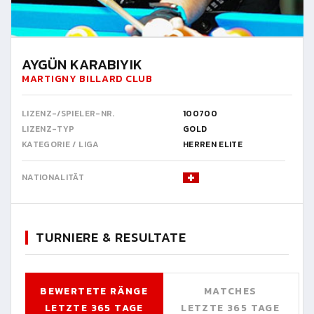
AYGÜN KARABIYIK
MARTIGNY BILLARD CLUB
LIZENZ-/SPIELER-NR.
100700
LIZENZ-TYP
GOLD
KATEGORIE / LIGA
HERREN ELITE
NATIONALITÄT
TURNIERE & RESULTATE
BEWERTETE RÄNGE
MATCHES
LETZTE 365 TAGE
LETZTE 365 TAGE