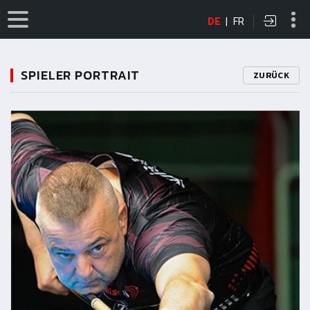
DE
|
FR
SPIELER PORTRAIT
ZURÜCK
11