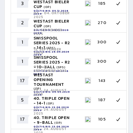
WESTAST BIELER
3
185
CUP
(OP)
GÜLTIG BIS: 05.12.2026
03. - 04. OKTOBER
23:59
2025
WESTAST BIELER
2
270
CUP
(OP)
27. SEPTEMBER
GÜLTIG BIS: 03.10.2026
23:59
2025
SWISSPOOL
1
300
SERIES 2025 - R2
- 14-1
(SPS)
13. SEPTEMBER
GÜLTIG BIS: 26.09.2026
2025
23:59
SWISSPOOL
1
300
SERIES 2025 - R2
- 10-BALL
05. - 07.
(SPS)
SEPTEMBER 2025
GÜLTIG BIS: 12.09.2026
23:59
WESTAST
OPENING
17
143
TOURNAMENT
(OP)
22. - 24. AUGUST
GÜLTIG BIS: 06.09.2026
2025
23:59
40. TRIPLE OPEN
5
187
- 14-1
(OP)
GÜLTIG BIS: 23.08.2026
22. - 24. AUGUST
23:59
2025
40. TRIPLE OPEN
17
105
- 9-BALL
(OP)
GÜLTIG BIS: 23.08.2026
22. - 24. AUGUST
23:59
2025