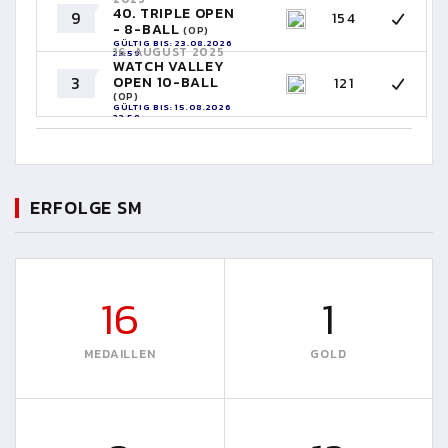
40. TRIPLE OPEN
9
154
- 8-BALL
(OP)
GÜLTIG BIS: 23.08.2026
16. AUGUST 2025
23:59
WATCH VALLEY
3
OPEN 10-BALL
121
(OP)
GÜLTIG BIS: 15.08.2026
23:59
ERFOLGE SM
16
1
MEDAILLEN
GOLD