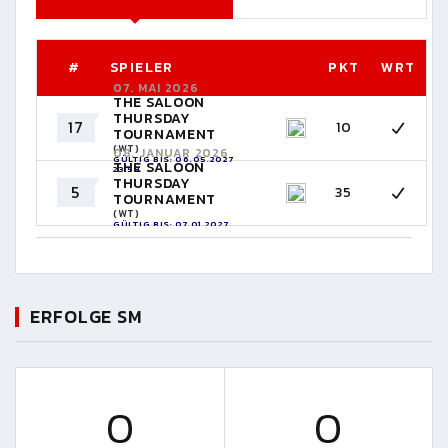
#
SPIELER
PKT
WRT
07. MAI 2026
THE SALOON
THURSDAY
17
10
TOURNAMENT
(WT)
08. JANUAR 2026
GÜLTIG BIS: 06.05.2027
THE SALOON
23:59
THURSDAY
5
35
TOURNAMENT
(WT)
GÜLTIG BIS: 07.01.2027
23:59
ERFOLGE SM
0
0