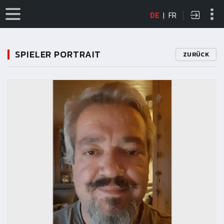
DE
|
FR
SPIELER PORTRAIT
ZURÜCK
11