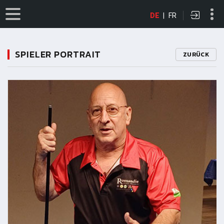
DE
|
FR
SPIELER PORTRAIT
ZURÜCK
11