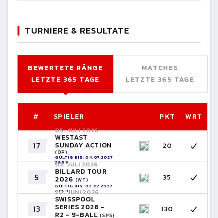
TURNIERE & RESULTATE
BEWERTETE RÄNGE
MATCHES
LETZTE 365 TAGE
LETZTE 365 TAGE
#
SPIELER
PKT
WRT
05. JULI 2026
WESTAST
17
SUNDAY ACTION
20
(OP)
GÜLTIG BIS: 04.07.2027
23:59
03. JULI 2026
BILLARD TOUR
5
35
2026
(WT)
GÜLTIG BIS: 02.07.2027
23:59
20. JUNI 2026
SWISSPOOL
SERIES 2026 -
13
130
R2 - 9-BALL
(SPS)