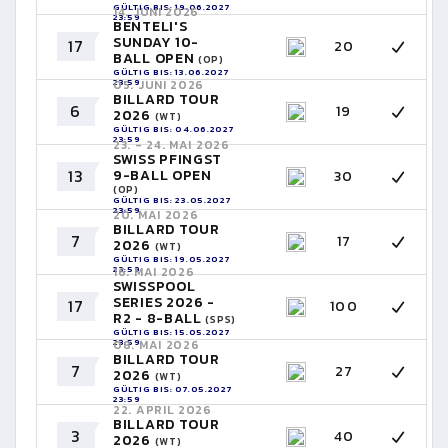
GÜLTIG BIS: 19.06.2027
14. JUNI 2026
23:59
BENTELI'S
SUNDAY 10-
17
20
BALL OPEN
(OP)
GÜLTIG BIS: 13.06.2027
23:59
05. JUNI 2026
BILLARD TOUR
6
19
2026
(WT)
GÜLTIG BIS: 04.06.2027
23:59
23. - 24. MAI 2026
SWISS PFINGST
13
9-BALL OPEN
30
(OP)
GÜLTIG BIS: 23.05.2027
23:59
20. MAI 2026
BILLARD TOUR
7
17
2026
(WT)
GÜLTIG BIS: 19.05.2027
23:59
16. MAI 2026
SWISSPOOL
SERIES 2026 -
17
100
R2 - 8-BALL
(SPS)
GÜLTIG BIS: 15.05.2027
23:59
08. MAI 2026
BILLARD TOUR
7
27
2026
(WT)
GÜLTIG BIS: 07.05.2027
23:59
22. APRIL 2026
BILLARD TOUR
3
40
2026
(WT)