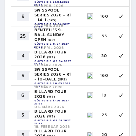
GÜLTIG BIS: 21.04.2027
23:59
19. APRIL 2026
SWISSPOOL
SERIES 2026 - R1
9
160
- 14-1
(SPS)
GÜLTIG BIS: 18.04.2027
12. APRIL 2026
23:59
BENTELI'S 9-
BALL SUNDAY
25
55
OPEN
(OP)
GÜLTIG BIS: 11.04.2027
23:59
10. APRIL 2026
BILLARD TOUR
4
30
2026
(WT)
GÜLTIG BIS: 09.04.2027
23:59
21. MÄRZ 2026
SWISSPOOL
SERIES 2026 - R1
9
160
- 10-BALL
(SPS)
GÜLTIG BIS: 20.03.2027
23:59
18. MÄRZ 2026
BILLARD TOUR
6
19
2026
(WT)
GÜLTIG BIS: 17.03.2027
23:59
06. MÄRZ 2026
BILLARD TOUR
5
25
2026
(WT)
GÜLTIG BIS: 05.03.2027
23:59
18. FEBRUAR 2026
BILLARD TOUR
9
20
2026