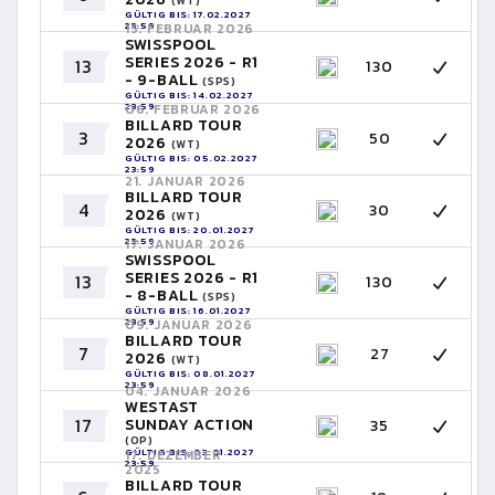
(WT)
GÜLTIG BIS: 17.02.2027
23:59
15. FEBRUAR 2026
SWISSPOOL
SERIES 2026 - R1
13
130
- 9-BALL
(SPS)
GÜLTIG BIS: 14.02.2027
23:59
06. FEBRUAR 2026
BILLARD TOUR
3
50
2026
(WT)
GÜLTIG BIS: 05.02.2027
23:59
21. JANUAR 2026
BILLARD TOUR
4
30
2026
(WT)
GÜLTIG BIS: 20.01.2027
23:59
17. JANUAR 2026
SWISSPOOL
SERIES 2026 - R1
13
130
- 8-BALL
(SPS)
GÜLTIG BIS: 16.01.2027
23:59
09. JANUAR 2026
BILLARD TOUR
7
27
2026
(WT)
GÜLTIG BIS: 08.01.2027
23:59
04. JANUAR 2026
WESTAST
17
SUNDAY ACTION
35
(OP)
GÜLTIG BIS: 03.01.2027
17. DEZEMBER
23:59
2025
BILLARD TOUR