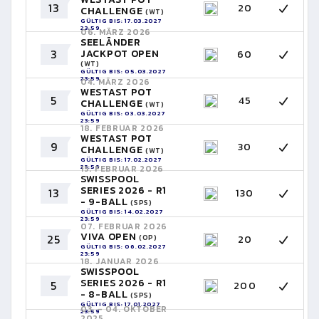
13
20
CHALLENGE
(WT)
GÜLTIG BIS: 17.03.2027
23:59
06. MÄRZ 2026
SEELÄNDER
3
JACKPOT OPEN
60
(WT)
GÜLTIG BIS: 05.03.2027
23:59
04. MÄRZ 2026
WESTAST POT
5
45
CHALLENGE
(WT)
GÜLTIG BIS: 03.03.2027
23:59
18. FEBRUAR 2026
WESTAST POT
9
30
CHALLENGE
(WT)
GÜLTIG BIS: 17.02.2027
23:59
15. FEBRUAR 2026
SWISSPOOL
SERIES 2026 - R1
13
130
- 9-BALL
(SPS)
GÜLTIG BIS: 14.02.2027
23:59
07. FEBRUAR 2026
VIVA OPEN
25
20
(OP)
GÜLTIG BIS: 06.02.2027
23:59
18. JANUAR 2026
SWISSPOOL
SERIES 2026 - R1
5
200
- 8-BALL
(SPS)
GÜLTIG BIS: 17.01.2027
03. - 04. OKTOBER
23:59
2025