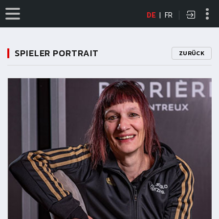
DE
|
FR
SPIELER PORTRAIT
ZURÜCK
11