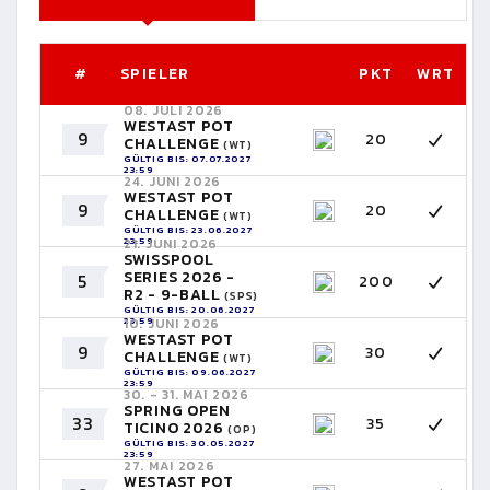
#
SPIELER
PKT
WRT
08. JULI 2026
WESTAST POT
9
20
CHALLENGE
(WT)
GÜLTIG BIS: 07.07.2027
23:59
24. JUNI 2026
WESTAST POT
9
20
CHALLENGE
(WT)
GÜLTIG BIS: 23.06.2027
23:59
21. JUNI 2026
SWISSPOOL
SERIES 2026 -
5
200
R2 - 9-BALL
(SPS)
GÜLTIG BIS: 20.06.2027
23:59
10. JUNI 2026
WESTAST POT
9
30
CHALLENGE
(WT)
GÜLTIG BIS: 09.06.2027
23:59
30. - 31. MAI 2026
SPRING OPEN
33
35
TICINO 2026
(OP)
GÜLTIG BIS: 30.05.2027
23:59
27. MAI 2026
WESTAST POT