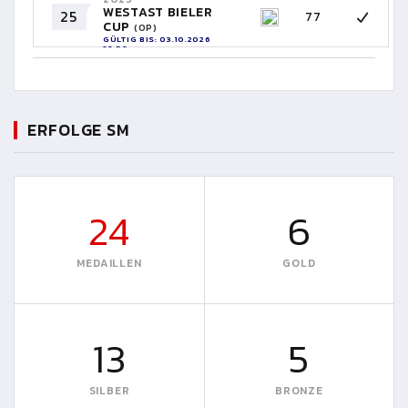
WESTAST BIELER
25
77
CUP
(OP)
GÜLTIG BIS: 03.10.2026
23:59
ERFOLGE SM
24
6
MEDAILLEN
GOLD
13
5
SILBER
BRONZE