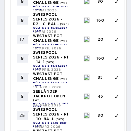
9
30
CHALLENGE
(WT)
GÜLTIG BIS: 26.05.2027
23:59
16. MAI 2026
SWISSPOOL
SERIES 2026 -
9
160
R2 - 8-BALL
(SPS)
GÜLTIG BIS: 15.05.2027
23:59
13. MAI 2026
WESTAST POT
17
20
CHALLENGE
(WT)
GÜLTIG BIS: 12.05.2027
23:59
19. APRIL 2026
SWISSPOOL
SERIES 2026 - R1
9
160
- 14-1
(SPS)
GÜLTIG BIS: 18.04.2027
23:59
15. APRIL 2026
WESTAST POT
5
35
CHALLENGE
(WT)
GÜLTIG BIS: 14.04.2027
23:59
10. APRIL 2026
SEELÄNDER
5
JACKPOT OPEN
45
(WT)
GÜLTIG BIS: 09.04.2027
22. MÄRZ 2026
23:59
SWISSPOOL
SERIES 2026 - R1
25
80
- 10-BALL
(SPS)
GÜLTIG BIS: 21.03.2027
23:59
18. MÄRZ 2026
WESTAST POT