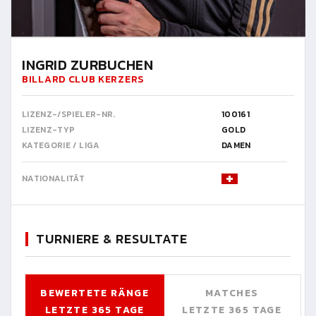
INGRID ZURBUCHEN
BILLARD CLUB KERZERS
LIZENZ-/SPIELER-NR.
100161
LIZENZ-TYP
GOLD
KATEGORIE / LIGA
DAMEN
NATIONALITÄT
TURNIERE & RESULTATE
BEWERTETE RÄNGE
MATCHES
LETZTE 365 TAGE
LETZTE 365 TAGE