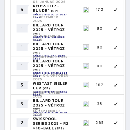
03. JANUAR 2026
REUSS CUP -
5
170
RUNDE 1
(OP)
GÜLTIG BIS: 02.01.2027
12. DEZEMBER
23:59
2025
BILLARD TOUR
1
80
2025 - VÉTROZ
(WT)
28. NOVEMBER
GÜLTIG BIS: 11.12.2026
2025
23:59
BILLARD TOUR
1
80
2025 - VÉTROZ
(WT)
GÜLTIG BIS: 27.11.2026
10. OKTOBER 2025
23:59
BILLARD TOUR
1
2025 - VÉTROZ
80
(WT)
GÜLTIG BIS: 09.10.2026
03. - 04. OKTOBER
23:59
2025
WESTAST BIELER
5
187
CUP
(OP)
GÜLTIG BIS: 03.10.2026
19. SEPTEMBER
23:59
2025
BILLARD TOUR
5
35
2025 - VÉTROZ
(WT)
13. SEPTEMBER
GÜLTIG BIS: 18.09.2026
2025
23:59
SWISSPOOL
2
265
SERIES 2025 - R2
- 10-BALL
05. - 07.
(SPS)