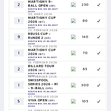
MARTIGNY 9-
2
230
BALL OPEN
(OP)
GÜLTIG BIS: 06.03.2027
23:59
05. MÄRZ 2026
MARTIGNY CUP
1
80
2026
(WT)
GÜLTIG BIS: 04.03.2027
23:59
22. FEBRUAR 2026
REUSS CUP -
9
140
RUNDE 2
(OP)
GÜLTIG BIS: 21.02.2027
23:59
19. FEBRUAR 2026
MARTIGNY CUP
1
70
2026
(WT)
GÜLTIG BIS: 18.02.2027
23:59
18. FEBRUAR 2026
BILLARD TOUR
2
65
2026
(WT)
GÜLTIG BIS: 17.02.2027
23:59
14. FEBRUAR 2026
SWISSPOOL
SERIES 2026 - R1
1
300
- 9-BALL
(SPS)
GÜLTIG BIS: 13.02.2027
23:59
07. FEBRUAR 2026
VIVA OPEN
5
105
(OP)
GÜLTIG BIS: 06.02.2027
23:59
06. FEBRUAR 2026