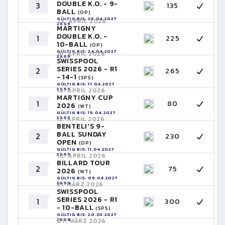
DOUBLE K.O. - 9-
3
135
BALL
(OP)
GÜLTIG BIS: 25.04.2027
25. APRIL 2026
23:59
MARTIGNY
DOUBLE K.O. -
1
225
10-BALL
(OP)
GÜLTIG BIS: 24.04.2027
18. APRIL 2026
23:59
SWISSPOOL
SERIES 2026 - R1
2
265
- 14-1
(SPS)
GÜLTIG BIS: 17.04.2027
23:59
16. APRIL 2026
MARTIGNY CUP
1
80
2026
(WT)
GÜLTIG BIS: 15.04.2027
23:59
12. APRIL 2026
BENTELI'S 9-
BALL SUNDAY
2
230
OPEN
(OP)
GÜLTIG BIS: 11.04.2027
23:59
10. APRIL 2026
BILLARD TOUR
2
75
2026
(WT)
GÜLTIG BIS: 09.04.2027
23:59
21. MÄRZ 2026
SWISSPOOL
SERIES 2026 - R1
1
300
- 10-BALL
(SPS)
GÜLTIG BIS: 20.03.2027
23:59
07. MÄRZ 2026