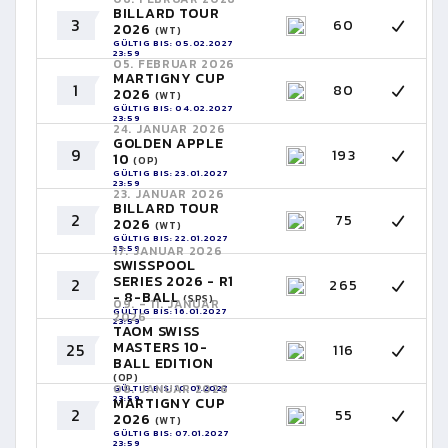
BILLARD TOUR
3
60
2026
(WT)
GÜLTIG BIS: 05.02.2027
23:59
05. FEBRUAR 2026
MARTIGNY CUP
1
80
2026
(WT)
GÜLTIG BIS: 04.02.2027
23:59
24. JANUAR 2026
GOLDEN APPLE
9
193
10
(OP)
GÜLTIG BIS: 23.01.2027
23:59
23. JANUAR 2026
BILLARD TOUR
2
75
2026
(WT)
GÜLTIG BIS: 22.01.2027
23:59
17. JANUAR 2026
SWISSPOOL
SERIES 2026 - R1
2
265
- 8-BALL
(SPS)
09. - 11. JANUAR
GÜLTIG BIS: 16.01.2027
2026
23:59
TAOM SWISS
MASTERS 10-
25
116
BALL EDITION
(OP)
08. JANUAR 2026
GÜLTIG BIS: 10.01.2027
23:59
MARTIGNY CUP
2
55
2026
(WT)
GÜLTIG BIS: 07.01.2027
23:59