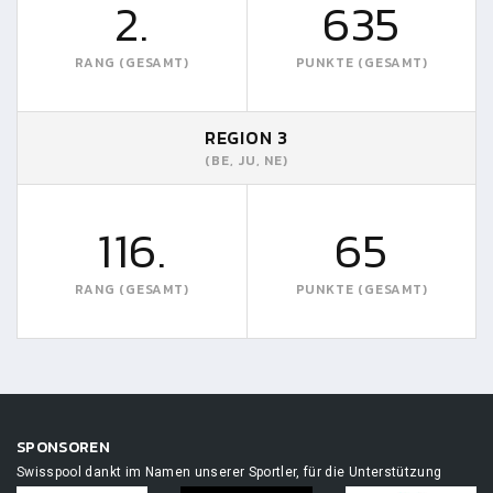
2.
635
RANG (GESAMT)
PUNKTE (GESAMT)
REGION 3
(BE, JU, NE)
116.
65
RANG (GESAMT)
PUNKTE (GESAMT)
SPONSOREN
Swisspool dankt im Namen unserer Sportler, für die Unterstützung