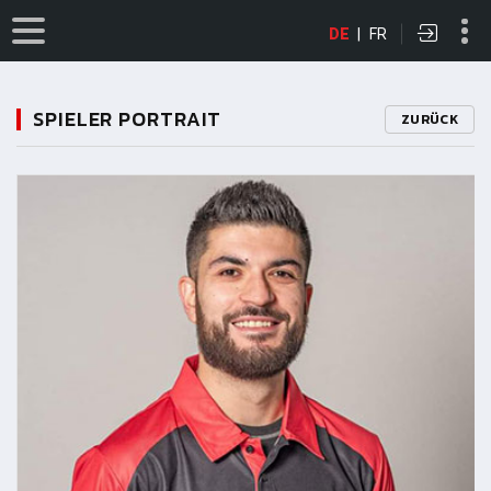
DE
|
FR
SPIELER PORTRAIT
ZURÜCK
11