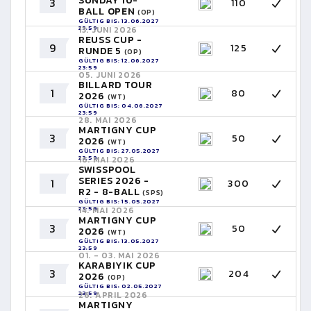
SUNDAY 10-
3
110
BALL OPEN
(OP)
GÜLTIG BIS: 13.06.2027
23:59
13. JUNI 2026
REUSS CUP -
9
125
RUNDE 5
(OP)
GÜLTIG BIS: 12.06.2027
23:59
05. JUNI 2026
BILLARD TOUR
1
80
2026
(WT)
GÜLTIG BIS: 04.06.2027
23:59
28. MAI 2026
MARTIGNY CUP
3
50
2026
(WT)
GÜLTIG BIS: 27.05.2027
23:59
16. MAI 2026
SWISSPOOL
SERIES 2026 -
1
300
R2 - 8-BALL
(SPS)
GÜLTIG BIS: 15.05.2027
23:59
14. MAI 2026
MARTIGNY CUP
3
50
2026
(WT)
GÜLTIG BIS: 13.05.2027
23:59
01. - 03. MAI 2026
KARABIYIK CUP
3
204
2026
(OP)
GÜLTIG BIS: 02.05.2027
23:59
26. APRIL 2026
MARTIGNY