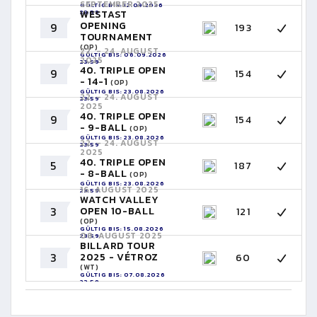
SEPTEMBER 2025
GÜLTIG BIS: 12.09.2026
23:59
WESTAST
OPENING
9
193
TOURNAMENT
(OP)
22. - 24. AUGUST
GÜLTIG BIS: 06.09.2026
2025
23:59
40. TRIPLE OPEN
9
154
- 14-1
(OP)
GÜLTIG BIS: 23.08.2026
22. - 24. AUGUST
23:59
2025
40. TRIPLE OPEN
9
154
- 9-BALL
(OP)
GÜLTIG BIS: 23.08.2026
22. - 24. AUGUST
23:59
2025
40. TRIPLE OPEN
5
187
- 8-BALL
(OP)
GÜLTIG BIS: 23.08.2026
16. AUGUST 2025
23:59
WATCH VALLEY
3
OPEN 10-BALL
121
(OP)
GÜLTIG BIS: 15.08.2026
08. AUGUST 2025
23:59
BILLARD TOUR
3
2025 - VÉTROZ
60
(WT)
GÜLTIG BIS: 07.08.2026
23:59