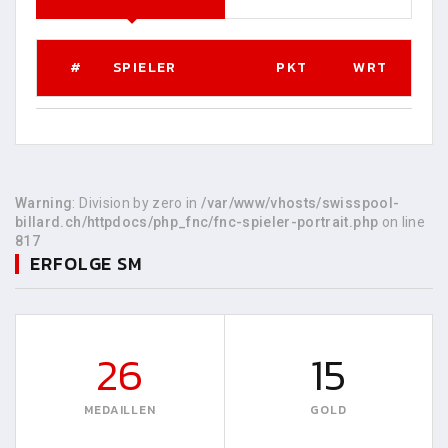
#
SPIELER
PKT
WRT
Warning
: Division by zero in
/var/www/vhosts/swisspool-
billard.ch/httpdocs/php_fnc/fnc-spieler-portrait.php
on line
817
ERFOLGE SM
26
15
MEDAILLEN
GOLD