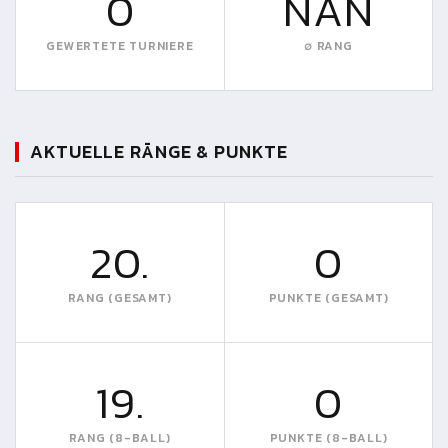
0
NAN
GEWERTETE TURNIERE
∅ RANG
AKTUELLE RÄNGE & PUNKTE
20.
0
RANG (GESAMT)
PUNKTE (GESAMT)
19.
0
RANG (8-BALL)
PUNKTE (8-BALL)