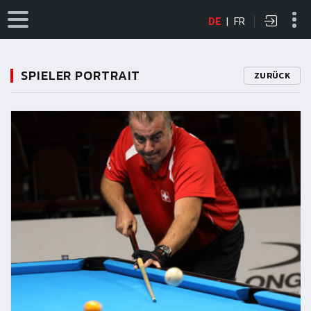
DE
|
FR
SPIELER PORTRAIT
ZURÜCK
11