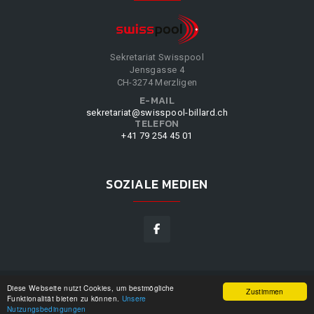
Sekretariat Swisspool
Jensgasse 4
CH-3274 Merzligen
E-MAIL
sekretariat@swisspool-billard.ch
TELEFON
+41 79 254 45 01
SOZIALE MEDIEN
Diese Webseite nutzt Cookies, um bestmögliche
SWISSPOOL
©
2026
|
DESIGN BY
WPPN
|
UNSERE
Zustimmen
Funktionalität bieten zu können.
Unsere
NUTZUNGSBEDINGUNGEN
|
Nutzungsbedingungen