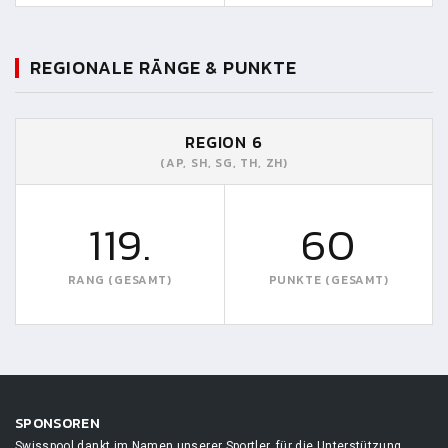
REGIONALE RÄNGE & PUNKTE
REGION 6
(AP, SH, SG, TH, ZH)
119.
60
RANG (GESAMT)
PUNKTE (GESAMT)
SPONSOREN
Swisspool dankt im Namen unserer Sportler, für die Unterstützung