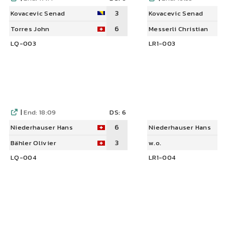
3
Kovacevic Senad
Kovacevic Senad
6
Torres John
Messerli Christian
LQ-003
LR1-003
|
End: 18:09
DS: 6
6
Niederhauser Hans
Niederhauser Hans
3
Bähler Olivier
w.o.
LQ-004
LR1-004