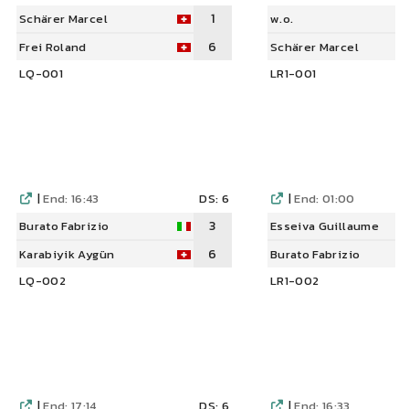
1
Schärer Marcel
w.o.
6
Frei Roland
Schärer Marcel
LQ-001
LR1-001
|
End: 16:43
DS: 6
|
End: 01:00
3
Burato Fabrizio
Esseiva Guillaume
6
Karabiyik Aygün
Burato Fabrizio
LQ-002
LR1-002
|
End: 17:14
DS: 6
|
End: 16:33