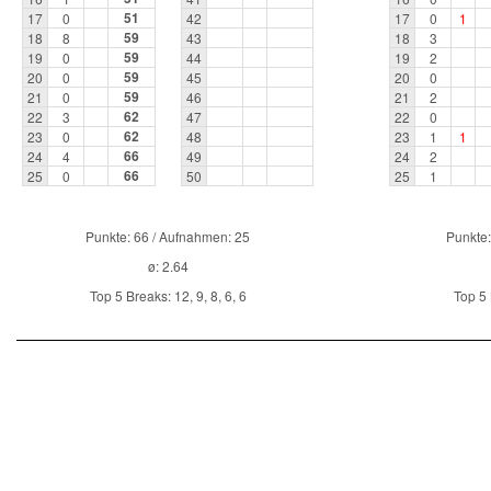
51
17
0
42
17
0
1
59
18
8
43
18
3
59
19
0
44
19
2
59
20
0
45
20
0
59
21
0
46
21
2
62
22
3
47
22
0
62
23
0
48
23
1
1
66
24
4
49
24
2
66
25
0
50
25
1
Punkte: 66 / Aufnahmen: 25
Punkte:
ø: 2.64
Top 5 Breaks: 12, 9, 8, 6, 6
Top 5 