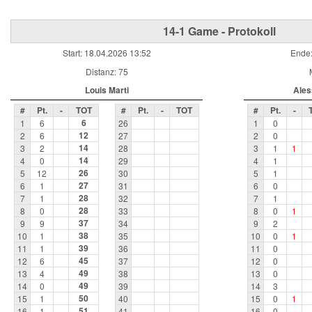
14-1 Game - Protokoll
Start: 18.04.2026 13:52
Ende:
Distanz: 75
Louis Marti
Ales
#
Pt.
-
TOT
#
Pt.
-
TOT
#
Pt.
-
6
1
6
26
1
0
12
2
6
27
2
0
14
3
2
28
3
1
1
14
4
0
29
4
1
26
5
12
30
5
1
27
6
1
31
6
0
28
7
1
32
7
1
28
8
0
33
8
0
1
37
9
9
34
9
2
38
10
1
35
10
0
1
39
11
1
36
11
0
45
12
6
37
12
0
49
13
4
38
13
0
49
14
0
39
14
3
50
15
1
40
15
0
1
51
16
1
41
16
0