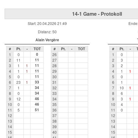
14-1 Game - Protokoll
Start: 20.04.2026 21:49
Ende:
Distanz: 50
Alain Vergère
#
Pt.
-
TOT
#
Pt.
-
TOT
#
Pt.
-
0
1
0
26
1
0
11
2
11
27
2
3
11
3
1
1
28
3
2
11
4
1
1
29
4
1
1
11
5
0
30
5
0
33
6
23
1
31
6
1
34
7
1
32
7
10
1
34
8
0
33
8
6
46
9
12
34
9
3
1
46
10
0
35
10
4
51
11
5
36
11
0
12
37
12
13
38
13
14
39
14
15
40
15
16
41
16