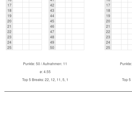
17
42
17
18
43
18
19
44
19
20
45
20
21
46
21
22
47
22
23
48
23
24
49
24
25
50
25
Punkte: 50 / Aufnahmen: 11
Punkte:
ø: 4.55
Top 5 Breaks: 22, 12, 11, 5, 1
Top 5 