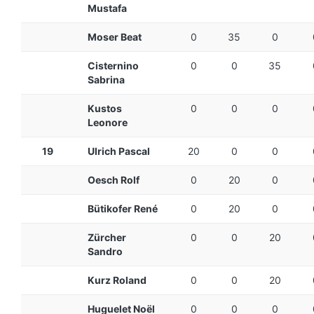
Mustafa
Moser Beat
0
35
0
Cisternino
0
0
35
Sabrina
Kustos
0
0
0
Leonore
19
Ulrich Pascal
20
0
0
Oesch Rolf
0
20
0
Bütikofer René
0
20
0
Zürcher
0
0
20
Sandro
Kurz Roland
0
0
20
Huguelet Noël
0
0
0