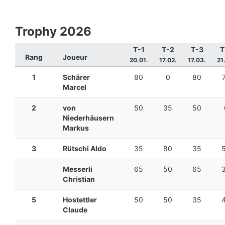
Trophy 2026
T-1
T-2
T-3
T
Rang
Joueur
20.01.
17.02.
17.03.
21
1
Schärer
80
0
80
Marcel
2
von
50
35
50
Niederhäusern
Markus
3
Rütschi Aldo
35
80
35
Messerli
65
50
65
Christian
5
Hostettler
50
50
35
Claude