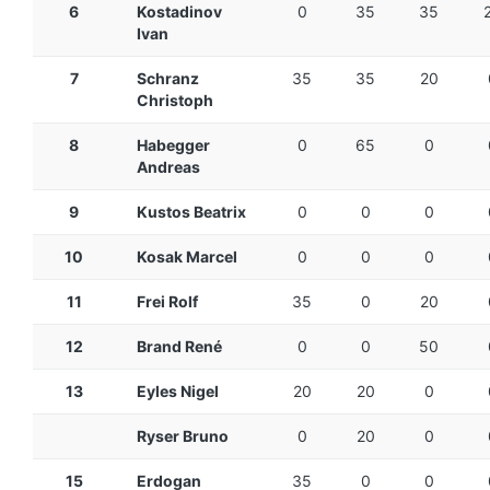
6
Kostadinov
0
35
35
Ivan
7
Schranz
35
35
20
Christoph
8
Habegger
0
65
0
Andreas
9
Kustos Beatrix
0
0
0
10
Kosak Marcel
0
0
0
11
Frei Rolf
35
0
20
12
Brand René
0
0
50
13
Eyles Nigel
20
20
0
Ryser Bruno
0
20
0
15
Erdogan
35
0
0