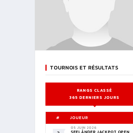
TOURNOIS ET RÉSULTATS
RANGS CLASSÉ
365 DERNIERS JOURS
#
JOUEUR
05 JUIN 2026
SEELÄNDER JACKPOT OPEN