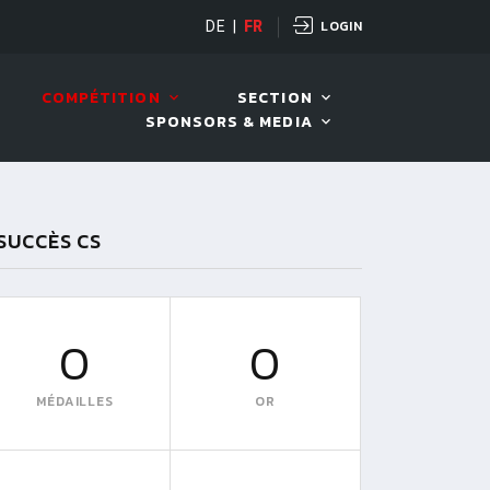
LOGIN
DE
|
FR
LIVE!
VIVA OPEN
COMPÉTITION
SECTION
SPONSORS & MEDIA
SUCCÈS CS
0
0
MÉDAILLES
OR