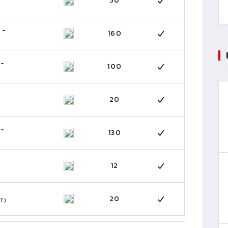
50
 -
160
 -
100
20
 -
130
12
20
T)