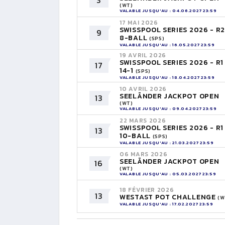
3
(WT)
VALABLE JUSQU'AU : 04.06.2027 23:59
17 MAI 2026
SWISSPOOL SERIES 2026 - R2
9
8-BALL
(SPS)
VALABLE JUSQU'AU : 16.05.2027 23:59
19 AVRIL 2026
SWISSPOOL SERIES 2026 - R1
17
14-1
(SPS)
VALABLE JUSQU'AU : 18.04.2027 23:59
10 AVRIL 2026
SEELÄNDER JACKPOT OPEN
13
(WT)
VALABLE JUSQU'AU : 09.04.2027 23:59
22 MARS 2026
SWISSPOOL SERIES 2026 - R1
13
10-BALL
(SPS)
VALABLE JUSQU'AU : 21.03.2027 23:59
06 MARS 2026
SEELÄNDER JACKPOT OPEN
16
(WT)
VALABLE JUSQU'AU : 05.03.2027 23:59
18 FÉVRIER 2026
13
WESTAST POT CHALLENGE
(W
VALABLE JUSQU'AU : 17.02.2027 23:59