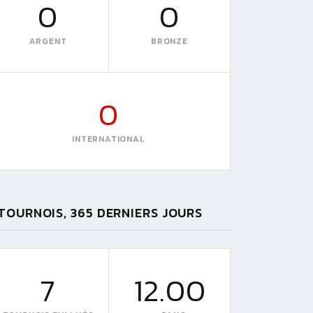
0
0
ARGENT
BRONZE
0
INTERNATIONAL
TOURNOIS, 365 DERNIERS JOURS
7
12.00