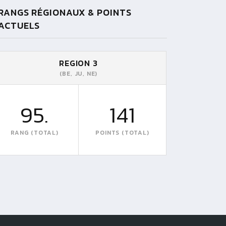
RANGS RÉGIONAUX & POINTS
ACTUELS
REGION 3
(BE, JU, NE)
95.
141
RANG (TOTAL)
POINTS (TOTAL)