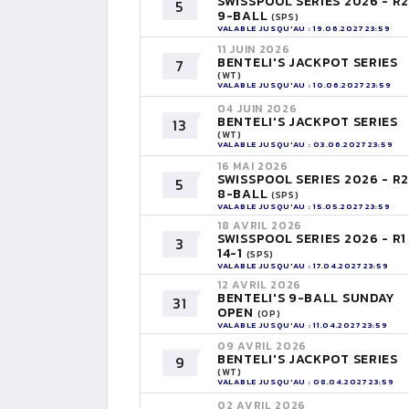
SWISSPOOL SERIES 2026 - R2
5
9-BALL
(SPS)
VALABLE JUSQU'AU : 19.06.2027 23:59
11 JUIN 2026
BENTELI'S JACKPOT SERIES
7
(WT)
VALABLE JUSQU'AU : 10.06.2027 23:59
04 JUIN 2026
BENTELI'S JACKPOT SERIES
13
(WT)
VALABLE JUSQU'AU : 03.06.2027 23:59
16 MAI 2026
SWISSPOOL SERIES 2026 - R2
5
8-BALL
(SPS)
VALABLE JUSQU'AU : 15.05.2027 23:59
18 AVRIL 2026
SWISSPOOL SERIES 2026 - R1
3
14-1
(SPS)
VALABLE JUSQU'AU : 17.04.2027 23:59
12 AVRIL 2026
BENTELI'S 9-BALL SUNDAY
31
OPEN
(OP)
VALABLE JUSQU'AU : 11.04.2027 23:59
09 AVRIL 2026
BENTELI'S JACKPOT SERIES
9
(WT)
VALABLE JUSQU'AU : 08.04.2027 23:59
02 AVRIL 2026