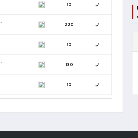
10
 -
220
10
 -
130
10