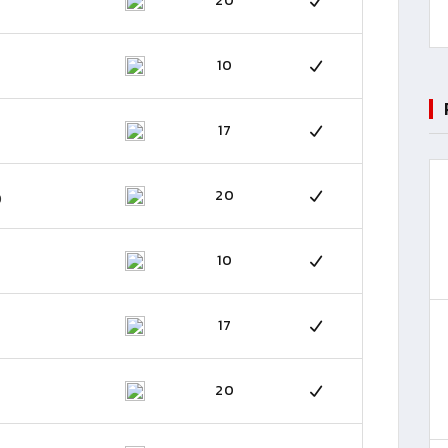
20
10
17
20
)
10
17
20