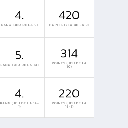
4.
420
RANG (JEU DE LA 9)
POINTS (JEU DE LA 9)
314
5.
POINTS (JEU DE LA
RANG (JEU DE LA 10)
10)
4.
220
RANG (JEU DE LA 14-
POINTS (JEU DE LA
1)
14-1)