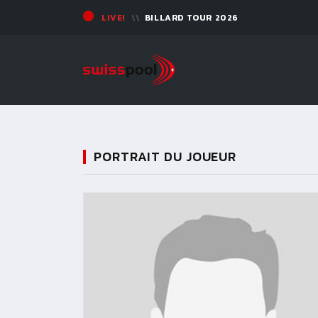
LIVE!
BILLARD TOUR 2026
PORTRAIT DU JOUEUR
11