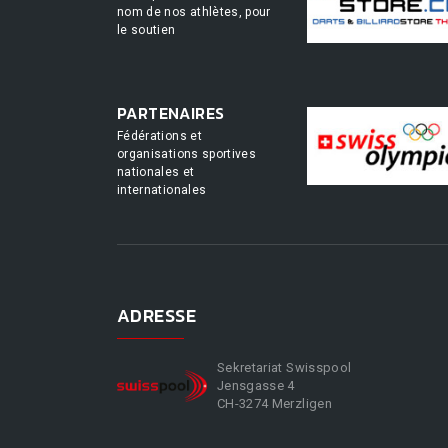
nom de nos athlètes, pour
le soutien
PARTENAIRES
Fédérations et
organisations sportives
nationales et
internationales
ADRESSE
Sekretariat Swisspool
Jensgasse 4
CH-3274 Merzligen