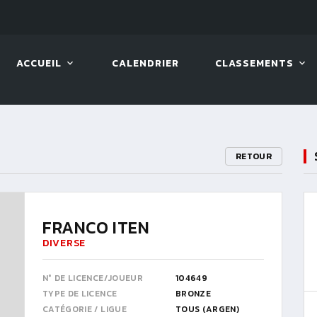
LIVE!
BENTELI'S JACKPOT SERIES
ACCUEIL
CALENDRIER
CLASSEMENTS
RETOUR
FRANCO ITEN
DIVERSE
N° DE LICENCE/JOUEUR
104649
TYPE DE LICENCE
BRONZE
CATÉGORIE / LIGUE
TOUS (ARGEN)