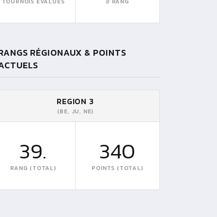
TOURNOIS EVALUÉS
∅ RANG
RANGS RÉGIONAUX & POINTS
ACTUELS
REGION 3
(BE, JU, NE)
39.
340
RANG (TOTAL)
POINTS (TOTAL)