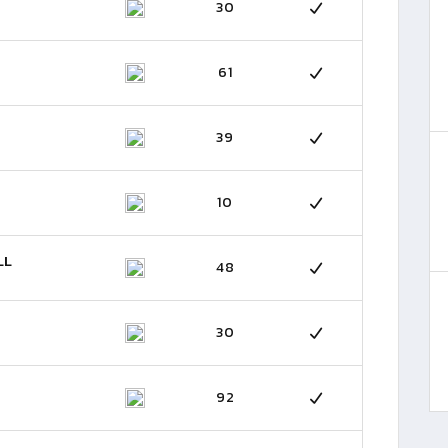
30
61
39
10
LL
48
30
92