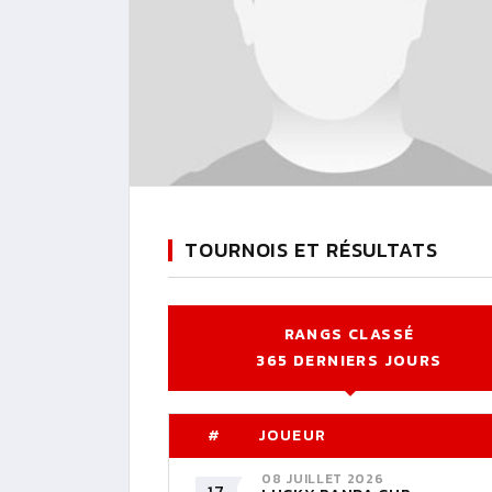
TOURNOIS ET RÉSULTATS
RANGS CLASSÉ
365 DERNIERS JOURS
#
JOUEUR
08 JUILLET 2026