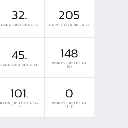
32.
205
RANG (JEU DE LA 9)
POINTS (JEU DE LA 9)
148
45.
POINTS (JEU DE LA
RANG (JEU DE LA 10)
10)
101.
0
RANG (JEU DE LA 14-
POINTS (JEU DE LA
1)
14-1)