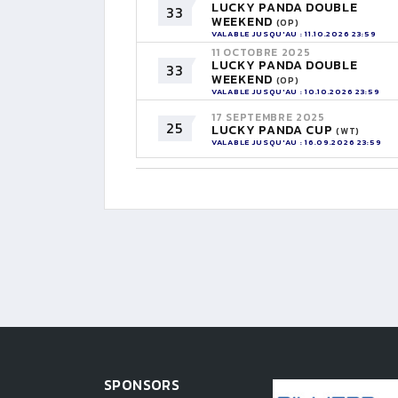
LUCKY PANDA DOUBLE
33
WEEKEND
(OP)
VALABLE JUSQU'AU : 11.10.2026 23:59
11 OCTOBRE 2025
LUCKY PANDA DOUBLE
33
WEEKEND
(OP)
VALABLE JUSQU'AU : 10.10.2026 23:59
17 SEPTEMBRE 2025
25
LUCKY PANDA CUP
(WT)
VALABLE JUSQU'AU : 16.09.2026 23:59
SPONSORS