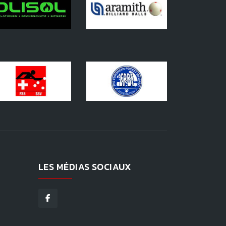
LES MÉDIAS SOCIAUX