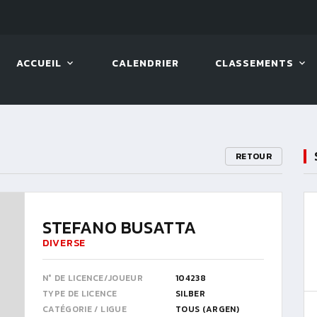
07 AOÛT. 2026, 19:00
BILLA
ACCUEIL
CALENDRIER
CLASSEMENTS
RETOUR
STEFANO BUSATTA
DIVERSE
N° DE LICENCE/JOUEUR
104238
TYPE DE LICENCE
SILBER
CATÉGORIE / LIGUE
TOUS (ARGEN)