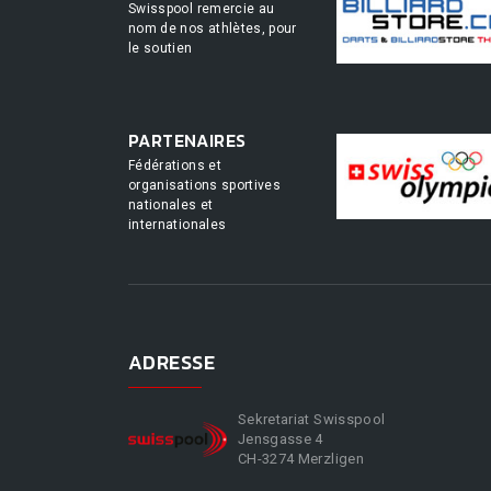
Swisspool remercie au
nom de nos athlètes, pour
le soutien
PARTENAIRES
Fédérations et
organisations sportives
nationales et
internationales
ADRESSE
Sekretariat Swisspool
Jensgasse 4
CH-3274 Merzligen