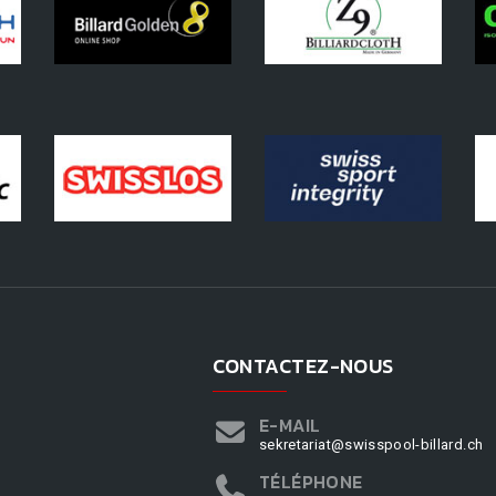
CONTACTEZ-NOUS
E-MAIL
sekretariat@swisspool-billard.ch
TÉLÉPHONE