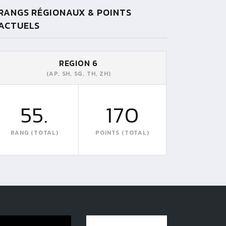
RANGS RÉGIONAUX & POINTS
ACTUELS
REGION 6
(AP, SH, SG, TH, ZH)
55.
170
RANG (TOTAL)
POINTS (TOTAL)