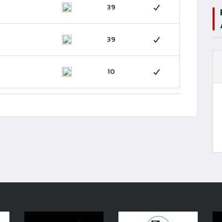
39
39
10