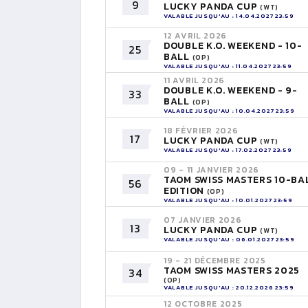
9
LUCKY PANDA CUP
(WT)
VALABLE JUSQU'AU : 14.04.2027 23:59
12 AVRIL 2026
DOUBLE K.O. WEEKEND - 10-
25
BALL
(OP)
VALABLE JUSQU'AU : 11.04.2027 23:59
11 AVRIL 2026
DOUBLE K.O. WEEKEND - 9-
33
BALL
(OP)
VALABLE JUSQU'AU : 10.04.2027 23:59
18 FÉVRIER 2026
17
LUCKY PANDA CUP
(WT)
VALABLE JUSQU'AU : 17.02.2027 23:59
09 - 11 JANVIER 2026
TAOM SWISS MASTERS 10-BA
56
EDITION
(OP)
VALABLE JUSQU'AU : 10.01.2027 23:59
07 JANVIER 2026
13
LUCKY PANDA CUP
(WT)
VALABLE JUSQU'AU : 06.01.2027 23:59
19 - 21 DÉCEMBRE 2025
TAOM SWISS MASTERS 2025
34
(OP)
VALABLE JUSQU'AU : 20.12.2026 23:59
12 OCTOBRE 2025