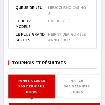
QUEUE DE JEU
MEUCCI BMC CASINO
3
JOUEUR
GIGI & LÜLLI
MODÈLE
LE PLUS GRAND
HEIRAT DER GUMSLE
SUCCÈS
ANNO 2007
TOURNOIS ET RÉSULTATS
RANGS CLASSÉ
MATCH
365 DERNIERS
365 DERNIERS
JOURS
JOURS