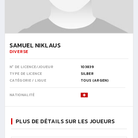
SAMUEL NIKLAUS
DIVERSE
N° DE LICENCE/JOUEUR
103839
TYPE DE LICENCE
SILBER
CATÉGORIE / LIGUE
TOUS (ARGEN)
NATIONALITÉ
PLUS DE DÉTAILS SUR LES JOUEURS