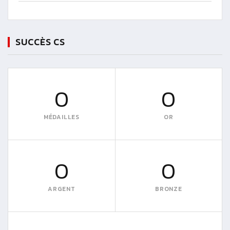
SUCCÈS CS
0
0
MÉDAILLES
OR
0
0
ARGENT
BRONZE