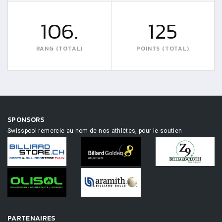
106.
125
RANG (TOTAL)
POINTS (TOTAL)
SPONSORS
Swisspool remercie au nom de nos athlètes, pour le soutien
PARTENAIRES