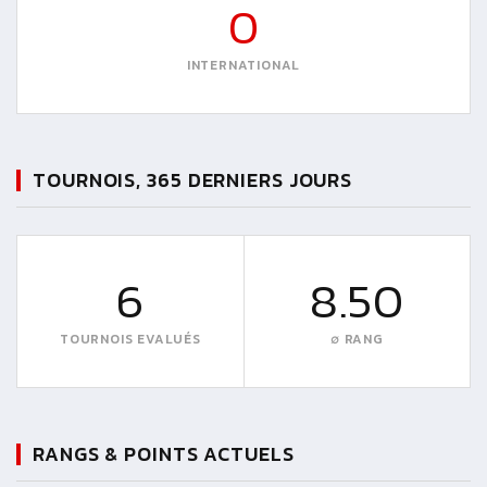
0
INTERNATIONAL
TOURNOIS, 365 DERNIERS JOURS
6
8.50
TOURNOIS EVALUÉS
∅ RANG
RANGS & POINTS ACTUELS