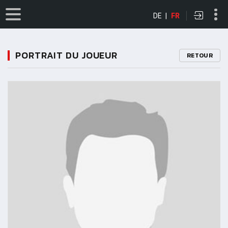
DE
|
FR
PORTRAIT DU JOUEUR
RETOUR
11