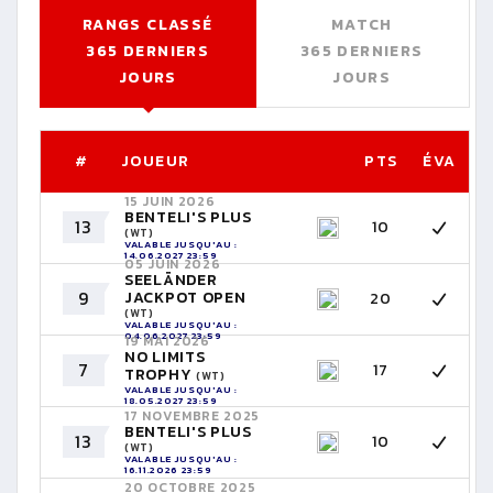
RANGS CLASSÉ
MATCH
365 DERNIERS
365 DERNIERS
JOURS
JOURS
#
JOUEUR
PTS
ÉVA
15 JUIN 2026
BENTELI'S PLUS
13
10
(WT)
VALABLE JUSQU'AU :
14.06.2027 23:59
05 JUIN 2026
SEELÄNDER
9
JACKPOT OPEN
20
(WT)
VALABLE JUSQU'AU :
04.06.2027 23:59
19 MAI 2026
NO LIMITS
7
17
TROPHY
(WT)
VALABLE JUSQU'AU :
18.05.2027 23:59
17 NOVEMBRE 2025
BENTELI'S PLUS
13
10
(WT)
VALABLE JUSQU'AU :
16.11.2026 23:59
20 OCTOBRE 2025