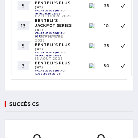
BENTELI'S PLUS
5
35
(WT)
VALABLE JUSQU'AU :
19.10.2026 23:59
02 OCTOBRE 2025
BENTELI'S
13
JACKPOT SERIES
10
(WT)
VALABLE JUSQU'AU :
15 SEPTEMBRE
01.10.2026 23:59
2025
BENTELI'S PLUS
5
35
(WT)
VALABLE JUSQU'AU :
14.09.2026 23:59
18 AOÛT 2025
BENTELI'S PLUS
3
50
(WT)
VALABLE JUSQU'AU :
17.08.2026 23:59
SUCCÈS CS