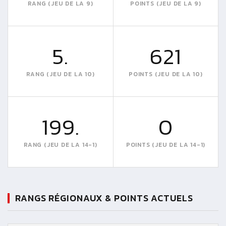
RANG (JEU DE LA 9)
POINTS (JEU DE LA 9)
5.
621
RANG (JEU DE LA 10)
POINTS (JEU DE LA 10)
199.
0
RANG (JEU DE LA 14-1)
POINTS (JEU DE LA 14-1)
RANGS RÉGIONAUX & POINTS ACTUELS