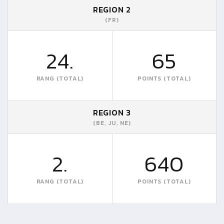
REGION 2
(FR)
24.
65
RANG (TOTAL)
POINTS (TOTAL)
REGION 3
(BE, JU, NE)
2.
640
RANG (TOTAL)
POINTS (TOTAL)