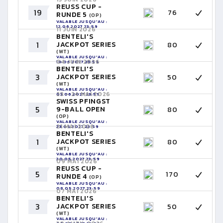
REUSS CUP -
19
76
RUNDE 5
(OP)
VALABLE JUSQU'AU :
12.06.2027 23:59
11 JUIN 2026
BENTELI'S
1
JACKPOT SERIES
80
(WT)
VALABLE JUSQU'AU :
04 JUIN 2026
10.06.2027 23:59
BENTELI'S
3
JACKPOT SERIES
50
(WT)
VALABLE JUSQU'AU :
23 - 24 MAI 2026
03.06.2027 23:59
SWISS PFINGST
5
9-BALL OPEN
80
(OP)
VALABLE JUSQU'AU :
21 MAI 2026
23.05.2027 23:59
BENTELI'S
1
JACKPOT SERIES
80
(WT)
VALABLE JUSQU'AU :
20.05.2027 23:59
09 MAI 2026
REUSS CUP -
5
170
RUNDE 4
(OP)
VALABLE JUSQU'AU :
08.05.2027 23:59
07 MAI 2026
BENTELI'S
3
JACKPOT SERIES
50
(WT)
VALABLE JUSQU'AU :