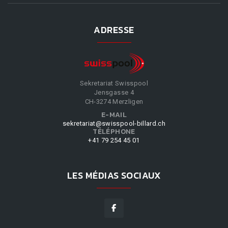
ADRESSE
Sekretariat Swisspool
Jensgasse 4
CH-3274 Merzligen
E-MAIL
sekretariat@swisspool-billard.ch
TÉLÉPHONE
+41 79 254 45 01
LES MÉDIAS SOCIAUX