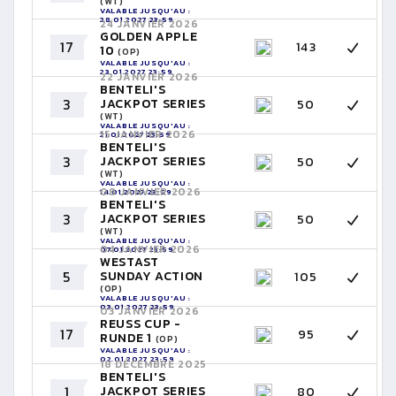
(WT)
VALABLE JUSQU'AU :
28.01.2027 23:59
24 JANVIER 2026
GOLDEN APPLE
17
143
10
(OP)
VALABLE JUSQU'AU :
23.01.2027 23:59
22 JANVIER 2026
BENTELI'S
3
JACKPOT SERIES
50
(WT)
VALABLE JUSQU'AU :
15 JANVIER 2026
21.01.2027 23:59
BENTELI'S
3
JACKPOT SERIES
50
(WT)
VALABLE JUSQU'AU :
08 JANVIER 2026
14.01.2027 23:59
BENTELI'S
3
JACKPOT SERIES
50
(WT)
VALABLE JUSQU'AU :
04 JANVIER 2026
07.01.2027 23:59
WESTAST
5
SUNDAY ACTION
105
(OP)
VALABLE JUSQU'AU :
03.01.2027 23:59
03 JANVIER 2026
REUSS CUP -
17
95
RUNDE 1
(OP)
VALABLE JUSQU'AU :
02.01.2027 23:59
18 DÉCEMBRE 2025
BENTELI'S
1
JACKPOT SERIES
80