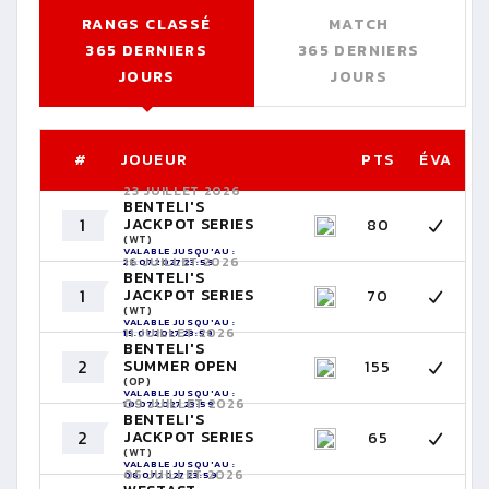
RANGS CLASSÉ
MATCH
365 DERNIERS
365 DERNIERS
JOURS
JOURS
#
JOUEUR
PTS
ÉVA
23 JUILLET 2026
BENTELI'S
1
JACKPOT SERIES
80
(WT)
VALABLE JUSQU'AU :
16 JUILLET 2026
22.07.2027 23:59
BENTELI'S
1
JACKPOT SERIES
70
(WT)
VALABLE JUSQU'AU :
11 JUILLET 2026
15.07.2027 23:59
BENTELI'S
2
SUMMER OPEN
155
(OP)
VALABLE JUSQU'AU :
09 JUILLET 2026
10.07.2027 23:59
BENTELI'S
2
JACKPOT SERIES
65
(WT)
VALABLE JUSQU'AU :
05 JUILLET 2026
08.07.2027 23:59