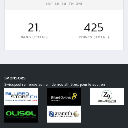
(AP, SH, SG, TH, ZH)
21.
425
RANG (TOTAL)
POINTS (TOTAL)
SPONSORS
Swisspool remercie au nom de nos athlètes, pour le soutien