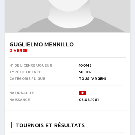
GUGLIELMO MENNILLO
DIVERSE
N° DE LICENCE/JOUEUR
100145
TYPE DE LICENCE
SILBER
CATÉGORIE / LIGUE
TOUS (ARGEN)
NATIONALITÉ
NAISSANCE
03.06.1981
TOURNOIS ET RÉSULTATS