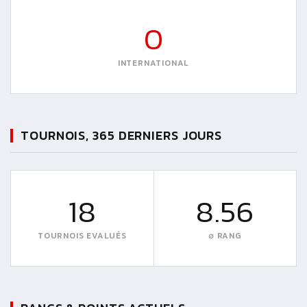
0
INTERNATIONAL
TOURNOIS, 365 DERNIERS JOURS
18
8.56
TOURNOIS EVALUÉS
∅ RANG