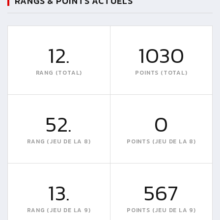
RANGS & POINTS ACTUELS
12.
1030
RANG (TOTAL)
POINTS (TOTAL)
52.
0
RANG (JEU DE LA 8)
POINTS (JEU DE LA 8)
13.
567
RANG (JEU DE LA 9)
POINTS (JEU DE LA 9)