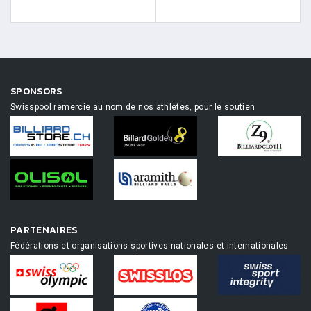
SPONSORS
Swisspool remercie au nom de nos athlètes, pour le soutien
PARTENAIRES
Fédérations et organisations sportives nationales et internationales