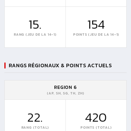
15.
154
RANG (JEU DE LA 14-1)
POINTS (JEU DE LA 14-1)
RANGS RÉGIONAUX & POINTS ACTUELS
REGION 6
(AP, SH, SG, TH, ZH)
22.
420
RANG (TOTAL)
POINTS (TOTAL)