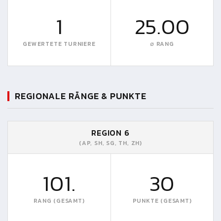
1
25.00
GEWERTETE TURNIERE
∅ RANG
REGIONALE RÄNGE & PUNKTE
REGION 6
(AP, SH, SG, TH, ZH)
101.
30
RANG (GESAMT)
PUNKTE (GESAMT)