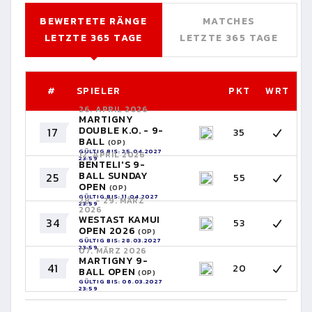
BEWERTETE RÄNGE
MATCHES
LETZTE 365 TAGE
LETZTE 365 TAGE
#
SPIELER
PKT
WRT
26. APRIL 2026
MARTIGNY
DOUBLE K.O. - 9-
17
35
BALL
(OP)
GÜLTIG BIS: 25.04.2027
12. APRIL 2026
23:59
BENTELI'S 9-
BALL SUNDAY
25
55
OPEN
(OP)
GÜLTIG BIS: 11.04.2027
28. - 29. MÄRZ
23:59
2026
WESTAST KAMUI
34
53
OPEN 2026
(OP)
GÜLTIG BIS: 28.03.2027
23:59
07. MÄRZ 2026
MARTIGNY 9-
41
20
BALL OPEN
(OP)
GÜLTIG BIS: 06.03.2027
23:59