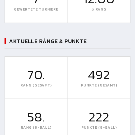
GEWERTETE TURNIERE
∅ RANG
AKTUELLE RÄNGE & PUNKTE
70.
492
RANG (GESAMT)
PUNKTE (GESAMT)
58.
222
RANG (8-BALL)
PUNKTE (8-BALL)