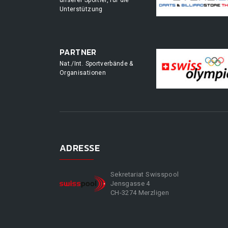
unserer Sportler, für die
Unterstützung
PARTNER
Nat./Int. Sportverbände &
Organisationen
ADRESSE
Sekretariat Swisspool
Jensgasse 4
CH-3274 Merzligen