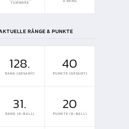
∅ RANG
TURNIERE
AKTUELLE RÄNGE & PUNKTE
128.
40
RANG (GESAMT)
PUNKTE (GESAMT)
31.
20
RANG (8-BALL)
PUNKTE (8-BALL)