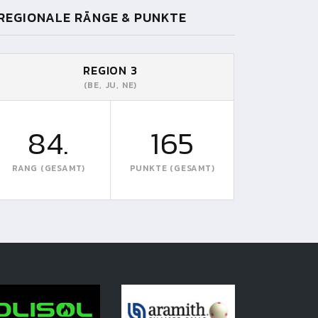
REGIONALE RÄNGE & PUNKTE
REGION 3
(BE, JU, NE)
84.
165
RANG (GESAMT)
PUNKTE (GESAMT)