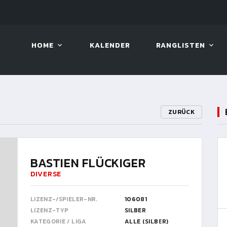
10. AUG. 2026, 19:00
BILLAR
HOME
KALENDER
RANGLISTEN
ZURÜCK
BASTIEN FLÜCKIGER
DIVERSE
LIZENZ-/SPIELER-NR.
106081
LIZENZ-TYP
SILBER
KATEGORIE / LIGA
ALLE (SILBER)