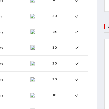
10
T)
20
P)
35
T)
30
T)
20
T)
20
T)
10
T)