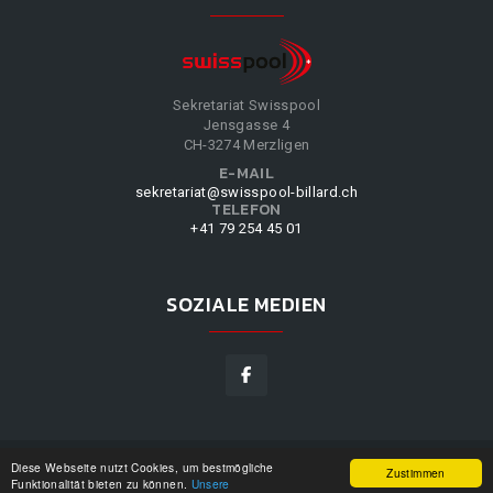
Sekretariat Swisspool
Jensgasse 4
CH-3274 Merzligen
E-MAIL
sekretariat@swisspool-billard.ch
TELEFON
+41 79 254 45 01
SOZIALE MEDIEN
Diese Webseite nutzt Cookies, um bestmögliche
SWISSPOOL
©
2026
|
DESIGN BY
WPPN
|
UNSERE
Zustimmen
Funktionalität bieten zu können.
Unsere
NUTZUNGSBEDINGUNGEN
|