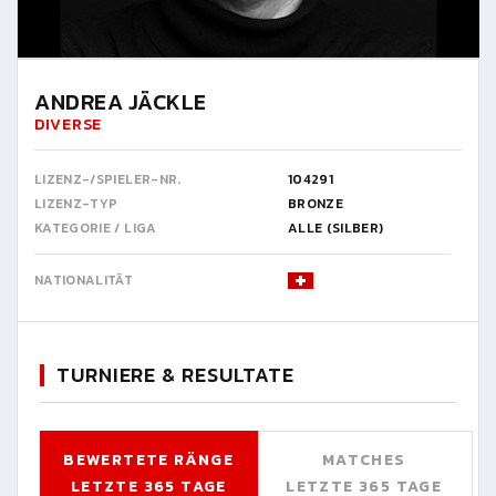
ANDREA JÄCKLE
DIVERSE
LIZENZ-/SPIELER-NR.
104291
LIZENZ-TYP
BRONZE
KATEGORIE / LIGA
ALLE (SILBER)
NATIONALITÄT
TURNIERE & RESULTATE
BEWERTETE RÄNGE
MATCHES
LETZTE 365 TAGE
LETZTE 365 TAGE