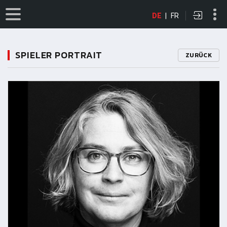
DE
|
FR
SPIELER PORTRAIT
ZURÜCK
11