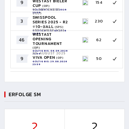
WESTAST BIELER
9
154
CUP
(OP)
14. SEPTEMBER
GÜLTIG BIS: 03.10.2026
23:59
2025
SWISSPOOL
3
230
SERIES 2025 - R2
- 10-BALL
05. - 07.
(SPS)
SEPTEMBER 2025
GÜLTIG BIS: 13.09.2026
23:59
WESTAST
OPENING
46
62
TOURNAMENT
(OP)
GÜLTIG BIS: 06.09.2026
30. AUGUST 2025
23:59
VIVA OPEN
9
50
(OP)
GÜLTIG BIS: 29.08.2026
23:59
ERFOLGE SM
2
2