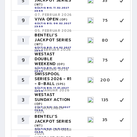
5
JACKPOT SERIES
35
(WT)
GÜLTIG BIS: 11.02.2027
23:59
07. FEBRUAR 2026
VIVA OPEN
9
75
(OP)
GÜLTIG BIS: 06.02.2027
23:59
05. FEBRUAR 2026
BENTELI'S
1
JACKPOT SERIES
80
(WT)
GÜLTIG BIS: 04.02.2027
01. FEBRUAR 2026
23:59
WESTAST
DOUBLE
9
75
WEEKEND
(OP)
GÜLTIG BIS: 31.01.2027
18. JANUAR 2026
23:59
SWISSPOOL
SERIES 2026 - R1
5
200
- 8-BALL
(SPS)
GÜLTIG BIS: 17.01.2027
04. JANUAR 2026
23:59
WESTAST
3
SUNDAY ACTION
135
(OP)
GÜLTIG BIS: 03.01.2027
20. NOVEMBER
23:59
2025
BENTELI'S
5
35
JACKPOT SERIES
(WT)
GÜLTIG BIS: 19.11.2026
03. - 04. OKTOBER
23:59
2025