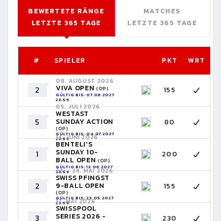
BEWERTETE RÄNGE
MATCHES
LETZTE 365 TAGE
LETZTE 365 TAGE
#
SPIELER
PKT
WRT
08. AUGUST 2026
VIVA OPEN
2
155
(OP)
GÜLTIG BIS: 07.08.2027
23:59
05. JULI 2026
WESTAST
5
SUNDAY ACTION
80
(OP)
GÜLTIG BIS: 04.07.2027
14. JUNI 2026
23:59
BENTELI'S
SUNDAY 10-
1
200
BALL OPEN
(OP)
GÜLTIG BIS: 13.06.2027
23. - 24. MAI 2026
23:59
SWISS PFINGST
2
9-BALL OPEN
155
(OP)
GÜLTIG BIS: 23.05.2027
17. MAI 2026
23:59
SWISSPOOL
SERIES 2026 -
3
230