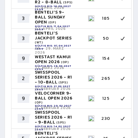
R2 - 8-BALL
(SPS)
GÜLTIG BIS: 16.05.2027
12. APRIL 2026
23:59
BENTELI'S 9-
BALL SUNDAY
3
185
OPEN
(OP)
GÜLTIG BIS: 11.04.2027
02. APRIL 2026
23:59
BENTELI'S
3
JACKPOT SERIES
50
(WT)
GÜLTIG BIS: 01.04.2027
28. - 29. MÄRZ
23:59
2026
WESTAST KAMUI
9
154
OPEN 2026
(OP)
GÜLTIG BIS: 28.03.2027
22. MÄRZ 2026
23:59
SWISSPOOL
SERIES 2026 - R1
2
265
- 10-BALL
(SPS)
GÜLTIG BIS: 21.03.2027
21. FEBRUAR 2026
23:59
VELOCORNER 9-
9
BALL OPEN 2026
125
(OP)
GÜLTIG BIS: 20.02.2027
15. FEBRUAR 2026
23:59
SWISSPOOL
SERIES 2026 - R1
3
230
- 9-BALL
(SPS)
GÜLTIG BIS: 14.02.2027
12. FEBRUAR 2026
23:59
BENTELI'S