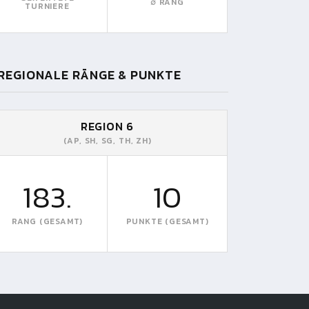
∅ RANG
TURNIERE
REGIONALE RÄNGE & PUNKTE
REGION 6
(AP, SH, SG, TH, ZH)
183.
10
RANG (GESAMT)
PUNKTE (GESAMT)