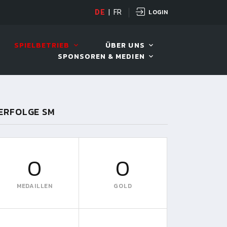
LOGIN
DE
|
FR
LIVE!
VIVA OPEN
SPIELBETRIEB
ÜBER UNS
SPONSOREN & MEDIEN
ERFOLGE SM
0
0
MEDAILLEN
GOLD