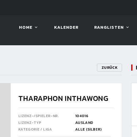
LIVE!
VIVA OPEN
HOME
KALENDER
RANGLISTEN
ZURÜCK
THARAPHON INTHAWONG
LIZENZ-/SPIELER-NR.
104016
LIZENZ-TYP
AUSLAND
KATEGORIE / LIGA
ALLE (SILBER)