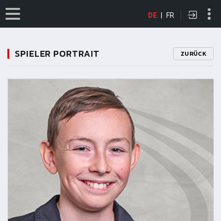
DE
|
FR
SPIELER PORTRAIT
ZURÜCK
11