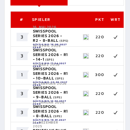
#
SPIELER
PKT
WRT
16. MAI 2026
SWISSPOOL
SERIES 2026 -
3
220
R2 - 8-BALL
(SPS)
GÜLTIG BIS: 15.05.2027
18. APRIL 2026
23:59
SWISSPOOL
SERIES 2026 - R1
3
220
- 14-1
(SPS)
GÜLTIG BIS: 17.04.2027
21. MÄRZ 2026
23:59
SWISSPOOL
SERIES 2026 - R1
1
300
- 10-BALL
(SPS)
GÜLTIG BIS: 20.03.2027
14. FEBRUAR 2026
23:59
SWISSPOOL
SERIES 2026 - R1
3
220
- 9-BALL
(SPS)
GÜLTIG BIS: 13.02.2027
17. JANUAR 2026
23:59
SWISSPOOL
SERIES 2026 - R1
3
220
- 8-BALL
(SPS)
GÜLTIG BIS: 16.01.2027
14. DEZEMBER
23:59
2025