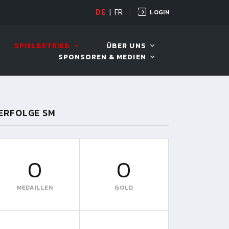
LOGIN
DE
|
FR
LIVE!
BILLARD TOUR 202
SPIELBETRIEB
ÜBER UNS
SPONSOREN & MEDIEN
ERFOLGE SM
0
0
MEDAILLEN
GOLD