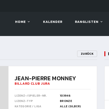
LIVE!
BILLARD TOUR 2026
HOME
KALENDER
RANGLISTEN
ZURÜCK
JEAN-PIERRE MONNEY
BILLARD CLUB JURA
LIZENZ-/SPIELER-NR.
103946
LIZENZ-TYP
BRONZE
KATEGORIE / LIGA
ALLE (SILBER)