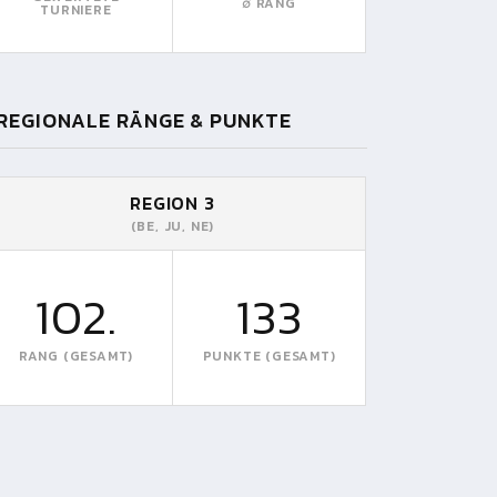
∅ RANG
TURNIERE
REGIONALE RÄNGE & PUNKTE
REGION 3
(BE, JU, NE)
102.
133
RANG (GESAMT)
PUNKTE (GESAMT)