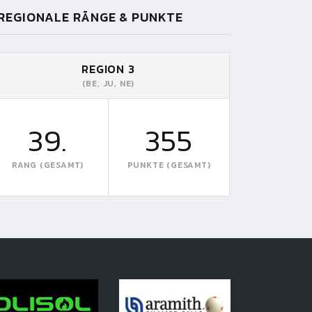
REGIONALE RÄNGE & PUNKTE
REGION 3
(BE, JU, NE)
39.
355
RANG (GESAMT)
PUNKTE (GESAMT)