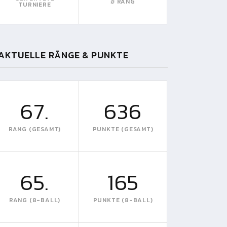
∅ RANG
TURNIERE
AKTUELLE RÄNGE & PUNKTE
67.
636
RANG (GESAMT)
PUNKTE (GESAMT)
65.
165
RANG (8-BALL)
PUNKTE (8-BALL)