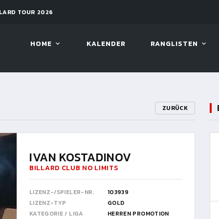
2026
11. AUG. 2026, 19:30
ARAMIT
HOME
KALENDER
RANGLISTEN
ZURÜCK
IVAN KOSTADINOV
BILLARD CLUB NO LIMITS
LIZENZ-/SPIELER-NR.
103939
LIZENZ-TYP
GOLD
KATEGORIE / LIGA
HERREN PROMOTION