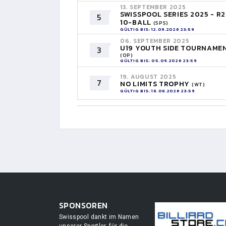
13. SEPTEMBER 2025
SWISSPOOL SERIES 2025 - R2
5
10-BALL
(SPS)
GÜLTIG BIS: 12.09.2026 23:59
06. SEPTEMBER 2025
U19 YOUTH SIDE TOURNAME
3
(OP)
GÜLTIG BIS: 05.09.2026 23:59
19. AUGUST 2025
7
NO LIMITS TROPHY
(WT)
GÜLTIG BIS: 18.08.2026 23:59
SPONSOREN
Swisspool dankt im Namen