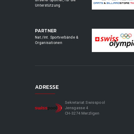
unserer Sportler, für die
Unterstützung
PARTNER
Nat./Int. Sportverbände &
Organisationen
ADRESSE
Sekretariat Swisspool
Jensgasse 4
CH-3274 Merzligen