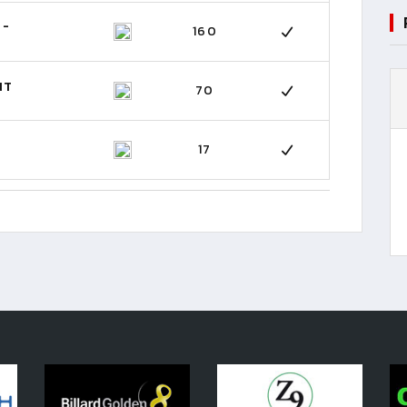
 -
160
NT
70
17