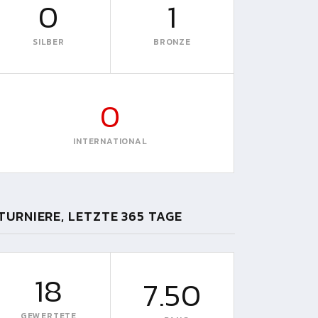
0
1
SILBER
BRONZE
0
INTERNATIONAL
TURNIERE, LETZTE 365 TAGE
18
7.50
GEWERTETE