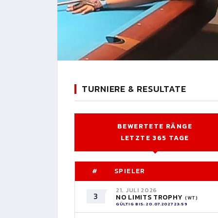
TURNIERE & RESULTATE
BEWERTETE RÄNGE
LETZTE 365 TAGE
#
SPIELER
21. JULI 2026
3
NO LIMITS TROPHY
(WT)
GÜLTIG BIS: 20.07.2027 23:59