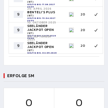
(WT)
GÜLTIG BIS: 17.06.2027
23:59
20. APRIL 2026
BENTELI'S PLUS
9
20
(WT)
GÜLTIG BIS: 19.04.2027
23:59
10. OKTOBER 2025
SEELÄNDER
9
JACKPOT OPEN
20
(WT)
GÜLTIG BIS: 09.10.2026
05. SEPTEMBER
23:59
2025
SEELÄNDER
9
20
JACKPOT OPEN
(WT)
GÜLTIG BIS: 04.09.2026
23:59
ERFOLGE SM
0
0