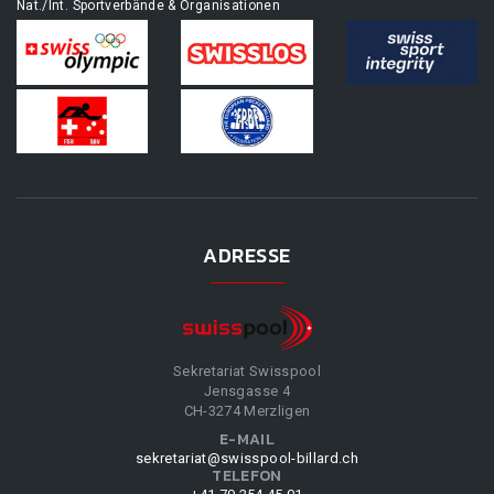
Nat./Int. Sportverbände & Organisationen
ADRESSE
Sekretariat Swisspool
Jensgasse 4
CH-3274 Merzligen
E-MAIL
sekretariat@swisspool-billard.ch
TELEFON