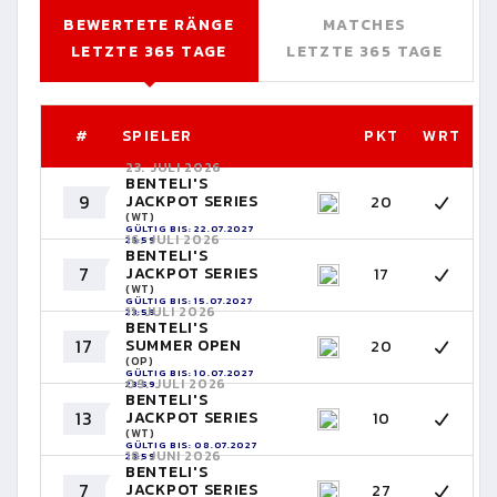
BEWERTETE RÄNGE
MATCHES
LETZTE 365 TAGE
LETZTE 365 TAGE
#
SPIELER
PKT
WRT
23. JULI 2026
BENTELI'S
9
JACKPOT SERIES
20
(WT)
GÜLTIG BIS: 22.07.2027
16. JULI 2026
23:59
BENTELI'S
7
JACKPOT SERIES
17
(WT)
GÜLTIG BIS: 15.07.2027
11. JULI 2026
23:59
BENTELI'S
17
SUMMER OPEN
20
(OP)
GÜLTIG BIS: 10.07.2027
09. JULI 2026
23:59
BENTELI'S
13
JACKPOT SERIES
10
(WT)
GÜLTIG BIS: 08.07.2027
18. JUNI 2026
23:59
BENTELI'S
7
JACKPOT SERIES
27