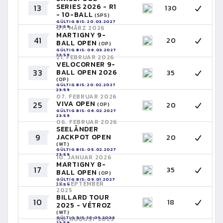
SERIES 2026 - R1
13
130
- 10-BALL
(SPS)
GÜLTIG BIS: 20.03.2027
23:59
07. MÄRZ 2026
MARTIGNY 9-
41
20
BALL OPEN
(OP)
GÜLTIG BIS: 06.03.2027
23:59
21. FEBRUAR 2026
VELOCORNER 9-
33
BALL OPEN 2026
35
(OP)
GÜLTIG BIS: 20.02.2027
23:59
07. FEBRUAR 2026
VIVA OPEN
25
20
(OP)
GÜLTIG BIS: 06.02.2027
23:59
06. FEBRUAR 2026
SEELÄNDER
9
JACKPOT OPEN
20
(WT)
GÜLTIG BIS: 05.02.2027
23:59
10. JANUAR 2026
MARTIGNY 8-
17
35
BALL OPEN
(OP)
GÜLTIG BIS: 09.01.2027
19. SEPTEMBER
23:59
2025
BILLARD TOUR
10
18
2025 - VÉTROZ
(WT)
GÜLTIG BIS: 18.09.2026
08. AUGUST 2025
23:59