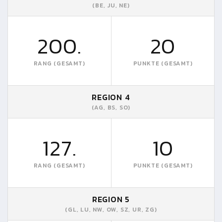
(BE, JU, NE)
200.
20
RANG (GESAMT)
PUNKTE (GESAMT)
REGION 4
(AG, BS, SO)
127.
10
RANG (GESAMT)
PUNKTE (GESAMT)
REGION 5
(GL, LU, NW, OW, SZ, UR, ZG)