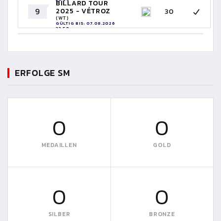
BILLARD TOUR
9
2025 - VÉTROZ
30
(WT)
GÜLTIG BIS: 07.08.2026
23:59
ERFOLGE SM
0
0
MEDAILLEN
GOLD
0
0
SILBER
BRONZE