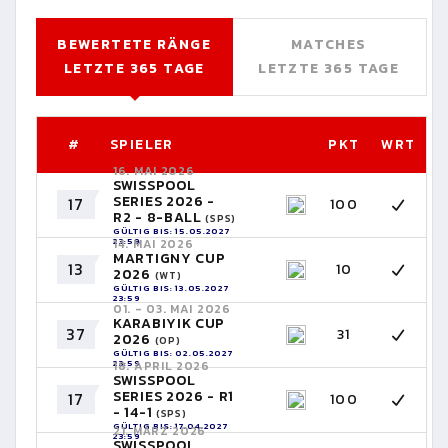
BEWERTETE RÄNGE
MATCHES
LETZTE 365 TAGE
LETZTE 365 TAGE
#
SPIELER
PKT
WRT
16. MAI 2026
SWISSPOOL
SERIES 2026 -
17
100
R2 - 8-BALL
(SPS)
GÜLTIG BIS: 15.05.2027
23:59
14. MAI 2026
MARTIGNY CUP
13
10
2026
(WT)
GÜLTIG BIS: 13.05.2027
23:59
01. - 03. MAI 2026
KARABIYIK CUP
37
31
2026
(OP)
GÜLTIG BIS: 02.05.2027
23:59
18. APRIL 2026
SWISSPOOL
SERIES 2026 - R1
17
100
- 14-1
(SPS)
GÜLTIG BIS: 17.04.2027
21. MÄRZ 2026
23:59
SWISSPOOL