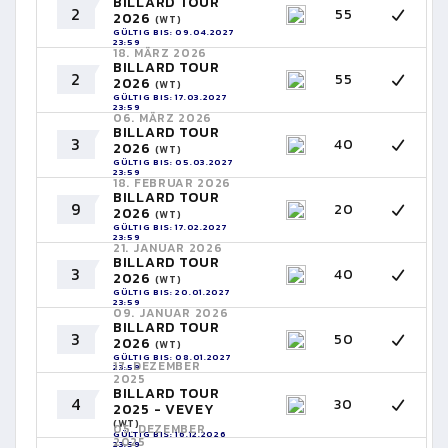
BILLARD TOUR
2
55
2026
(WT)
GÜLTIG BIS: 09.04.2027
23:59
18. MÄRZ 2026
BILLARD TOUR
2
55
2026
(WT)
GÜLTIG BIS: 17.03.2027
23:59
06. MÄRZ 2026
BILLARD TOUR
3
40
2026
(WT)
GÜLTIG BIS: 05.03.2027
23:59
18. FEBRUAR 2026
BILLARD TOUR
9
20
2026
(WT)
GÜLTIG BIS: 17.02.2027
23:59
21. JANUAR 2026
BILLARD TOUR
3
40
2026
(WT)
GÜLTIG BIS: 20.01.2027
23:59
09. JANUAR 2026
BILLARD TOUR
3
50
2026
(WT)
GÜLTIG BIS: 08.01.2027
17. DEZEMBER
23:59
2025
BILLARD TOUR
4
30
2025 - VEVEY
(WT)
05. DEZEMBER
GÜLTIG BIS: 16.12.2026
2025
23:59