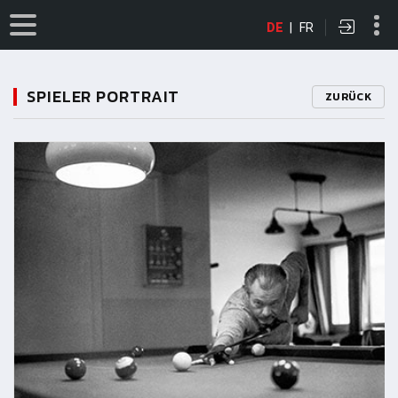
DE
|
FR
SPIELER PORTRAIT
ZURÜCK
11