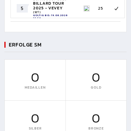
BILLARD TOUR
5
2025 - VEVEY
25
(WT)
GÜLTIG BIS: 19.08.2026
23:59
ERFOLGE SM
0
0
MEDAILLEN
GOLD
0
0
SILBER
BRONZE