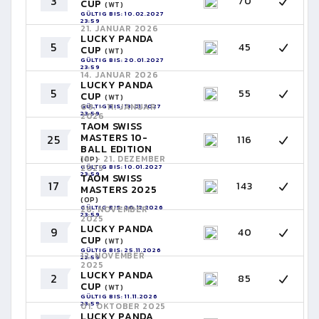
3
70
CUP
(WT)
GÜLTIG BIS: 10.02.2027
23:59
21. JANUAR 2026
LUCKY PANDA
5
45
CUP
(WT)
GÜLTIG BIS: 20.01.2027
23:59
14. JANUAR 2026
LUCKY PANDA
5
55
CUP
(WT)
09. - 11. JANUAR
GÜLTIG BIS: 13.01.2027
23:59
2026
TAOM SWISS
MASTERS 10-
25
116
BALL EDITION
19. - 21. DEZEMBER
(OP)
GÜLTIG BIS: 10.01.2027
2025
23:59
TAOM SWISS
17
143
MASTERS 2025
(OP)
GÜLTIG BIS: 20.12.2026
26. NOVEMBER
23:59
2025
LUCKY PANDA
9
40
CUP
(WT)
GÜLTIG BIS: 25.11.2026
12. NOVEMBER
23:59
2025
LUCKY PANDA
2
85
CUP
(WT)
GÜLTIG BIS: 11.11.2026
23:59
01. OKTOBER 2025
LUCKY PANDA