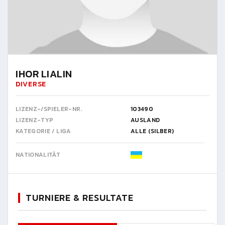
IHOR LIALIN
DIVERSE
LIZENZ-/SPIELER-NR.
103490
LIZENZ-TYP
AUSLAND
KATEGORIE / LIGA
ALLE (SILBER)
NATIONALITÄT
TURNIERE & RESULTATE