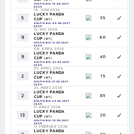
GÜLTIG BIS: 16.06.2027
23:59
10. JUNI 2026
LUCKY PANDA
5
55
CUP
(WT)
GÜLTIG BIS: 09.06.2027
23:59
13. MAI 2026
LUCKY PANDA
9
60
CUP
(WT)
GÜLTIG BIS: 12.05.2027
23:59
08. APRIL 2026
LUCKY PANDA
9
40
CUP
(WT)
GÜLTIG BIS: 07.04.2027
23:59
01. APRIL 2026
LUCKY PANDA
2
75
CUP
(WT)
GÜLTIG BIS: 31.03.2027
23:59
25. MÄRZ 2026
LUCKY PANDA
2
85
CUP
(WT)
GÜLTIG BIS: 24.03.2027
23:59
11. MÄRZ 2026
LUCKY PANDA
13
20
CUP
(WT)
GÜLTIG BIS: 10.03.2027
23:59
11. FEBRUAR 2026
LUCKY PANDA