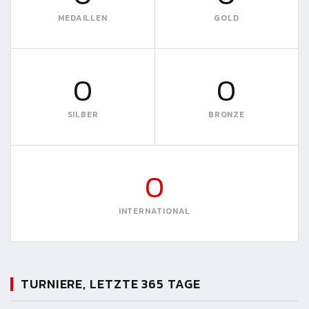
MEDAILLEN
GOLD
0
0
SILBER
BRONZE
0
INTERNATIONAL
TURNIERE, LETZTE 365 TAGE