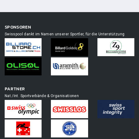
SPONSOREN
Swisspool dankt im Namen unserer Sportler, für die Unterstützung
PARTNER
Nat./Int. Sportverbände & Organisationen