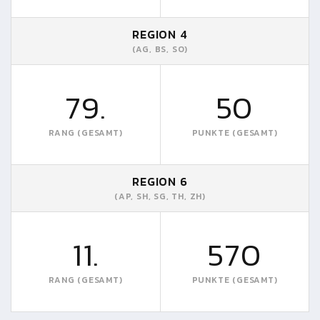
REGION 4
(AG, BS, SO)
79.
50
RANG (GESAMT)
PUNKTE (GESAMT)
REGION 6
(AP, SH, SG, TH, ZH)
11.
570
RANG (GESAMT)
PUNKTE (GESAMT)