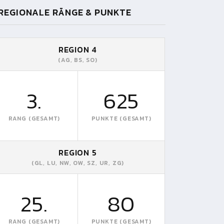
REGIONALE RÄNGE & PUNKTE
REGION 4
(AG, BS, SO)
3.
625
RANG (GESAMT)
PUNKTE (GESAMT)
REGION 5
(GL, LU, NW, OW, SZ, UR, ZG)
25.
80
RANG (GESAMT)
PUNKTE (GESAMT)