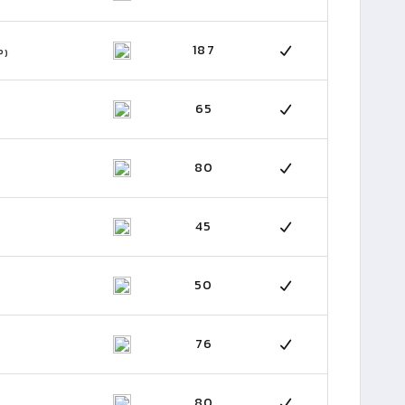
187
P)
65
80
45
50
76
80