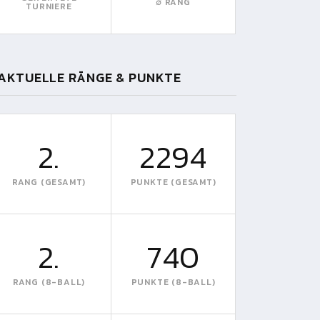
∅ RANG
TURNIERE
AKTUELLE RÄNGE & PUNKTE
2.
2294
RANG (GESAMT)
PUNKTE (GESAMT)
2.
740
RANG (8-BALL)
PUNKTE (8-BALL)