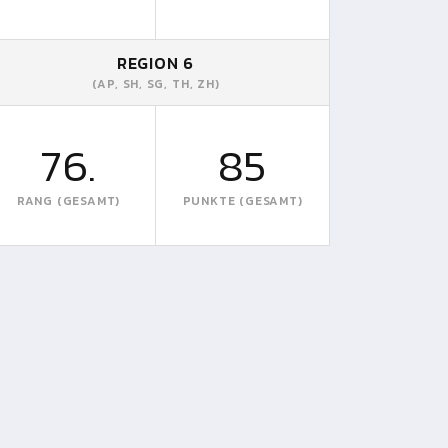
REGION 6
(AP, SH, SG, TH, ZH)
76.
85
RANG (GESAMT)
PUNKTE (GESAMT)