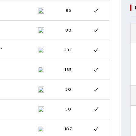
95
80
 -
230
155
50
50
187