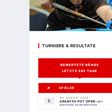
TURNIERE & RESULTATE
BEWERTETE RÄNGE
LETZTE 365 TAGE
#
SPIELER
04. AUGUST 2026
5
ARAMITH POT OPEN
(WT)
GÜLTIG BIS: 03.08.2027 23:59