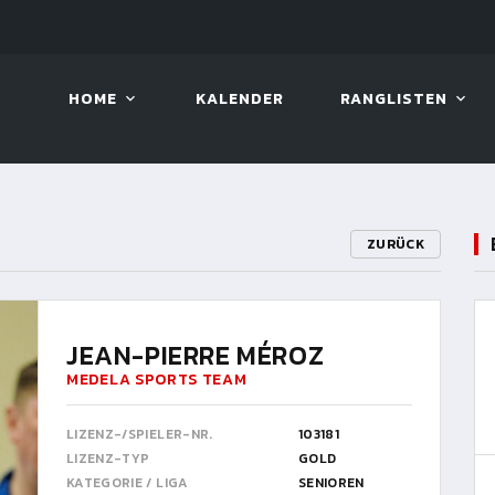
LIVE!
VIVA OPEN
HOME
KALENDER
RANGLISTEN
ZURÜCK
JEAN-PIERRE MÉROZ
MEDELA SPORTS TEAM
LIZENZ-/SPIELER-NR.
103181
LIZENZ-TYP
GOLD
KATEGORIE / LIGA
SENIOREN