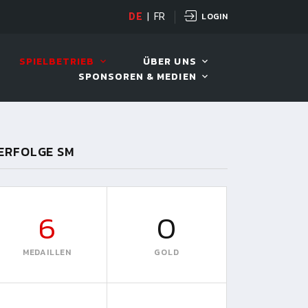
LOGIN
DE
|
FR
LIVE!
VIVA OPEN
SPIELBETRIEB
ÜBER UNS
SPONSOREN & MEDIEN
ERFOLGE SM
6
0
MEDAILLEN
GOLD